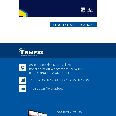
CARNET D’ACCUEIL
\ TOUTES LES PUBLICATIONS
FRANÇAIS/UKRAINIEN
25 avril 2022
Afin d’accompagner au mieux les réfugiés
ukrainiens arrivés en France,...
FEUILLETER
Association des Maires du var
Rond point du 4 décembre 1974, BP 198
83007 DRAGUIGNAN CEDEX
Tél. : 04 98 10 52 30 / Fax : 04 98 10 52 39
maires.var@wanadoo.fr
INSCRIVEZ-VOUS