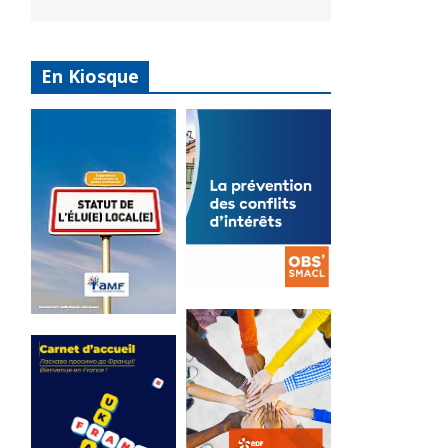
En Kiosque
La
prévention
Statut de
des conflits
l’élu local
d’intérêts
3 avril 2024
18 septembre 2023
Mise à jour avril
FEUILLETER
2024