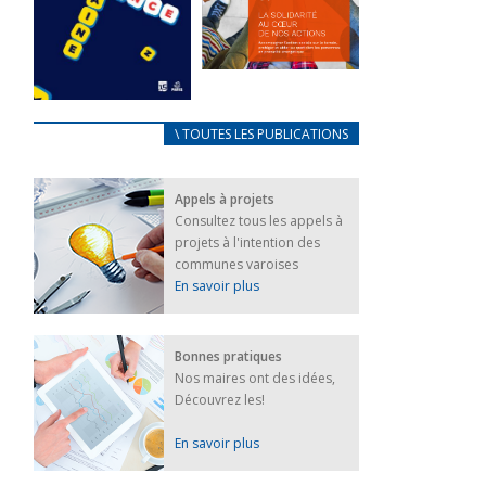
FEUILLETER
La solidarité
au coeur de
CARNET
\ TOUTES LES PUBLICATIONS
nos actions
D’ACCUEIL
18 septembre 2023
FRANÇAIS/UKRAINIEN
Appels à projets
25 avril 2022
FEUILLETER
Consultez tous les appels à
Afin
projets à l'intention des
d’accompagner
au mieux les
communes varoises
réfugiés
En savoir plus
ukrainiens arrivés
en France,...
FEUILLETER
Bonnes pratiques
Nos maires ont des idées,
Découvrez les!
En savoir plus