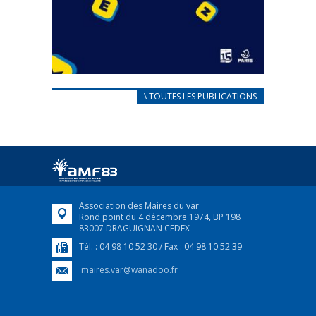
CARNET D’ACCUEIL
\ TOUTES LES PUBLICATIONS
FRANÇAIS/UKRAINIEN
25 avril 2022
Afin d’accompagner au mieux les réfugiés
ukrainiens arrivés en France,...
FEUILLETER
Association des Maires du var
Rond point du 4 décembre 1974, BP 198
83007 DRAGUIGNAN CEDEX
Tél. : 04 98 10 52 30 / Fax : 04 98 10 52 39
maires.var@wanadoo.fr