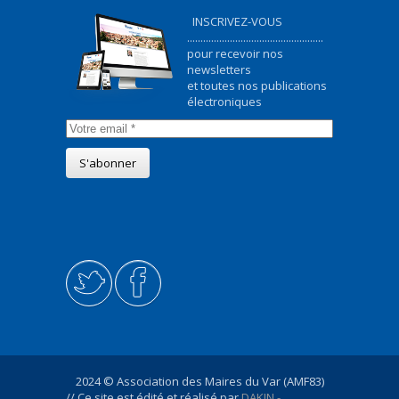
INSCRIVEZ-VOUS
...................................................
pour recevoir nos
newsletters
et toutes nos publications
électroniques
2024 © Association des Maires du Var (AMF83)
// Ce site est édité et réalisé par
DAKIN -