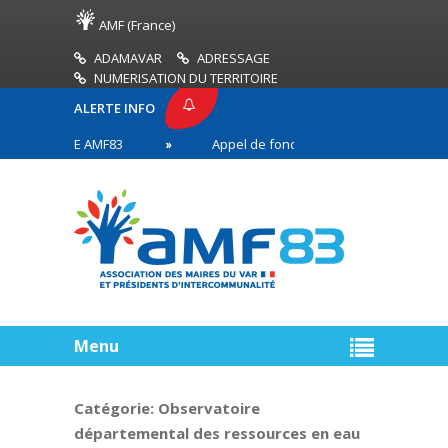
AMF (France)
ADAMAVAR
ADRESSAGE
NUMERISATION DU TERRITOIRE
ALERTE INFO
 PRESSE AMF83
Appel de fonds incendies de forêt
aires en première ligne
Menu
Catégorie:
Observatoire
départemental des ressources en eau