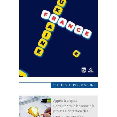
CARNET D’ACCUEIL
\ TOUTES LES PUBLICATIONS
FRANÇAIS/UKRAINIEN
25 avril 2022
Appels à projets
Afin d’accompagner au mieux les réfugiés
Consultez tous les appels à
ukrainiens arrivés en France,...
projets à l'intention des
FEUILLETER
communes varoises