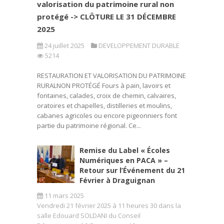
valorisation du patrimoine rural non
protégé -> CLÔTURE LE 31 DÉCEMBRE
2025
24 juillet 2025
DEVELOPPEMENT DURABLE
5214
RESTAURATION ET VALORISATION DU PATRIMOINE
RURALNON PROTÉGÉ Fours à pain, lavoirs et
fontaines, calades, croix de chemin, calvaires,
oratoires et chapelles, distilleries et moulins,
cabanes agricoles ou encore pigeonniers font
partie du patrimoine régional. Ce...
Remise du Label « Écoles
Numériques en PACA » –
Retour sur l’Événement du 21
Février à Draguignan
11 mars 2025
Vendredi 21 février 2025 à 11 heures 30 dans la
salle Edouard SOLDANI du Conseil