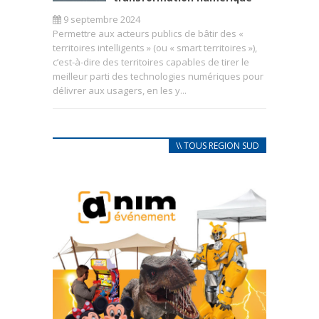
9 septembre 2024
Permettre aux acteurs publics de bâtir des «
territoires intelligents » (ou « smart territoires »),
c’est-à-dire des territoires capables de tirer le
meilleur parti des technologies numériques pour
délivrer aux usagers, en les y...
\\ TOUS REGION SUD