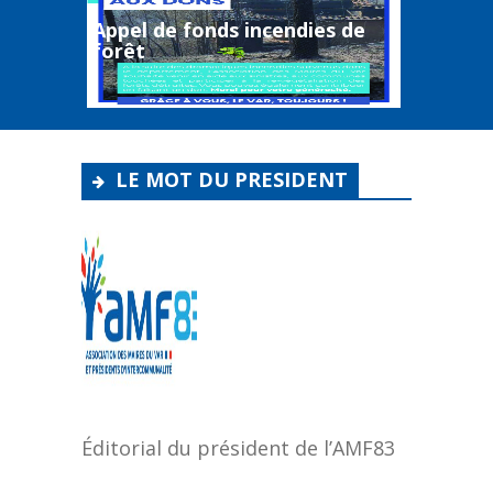
SE
Appel de fonds incendies de
Retour
forêt
électiv
LE MOT DU PRESIDENT
Éditorial du président de l’AMF83