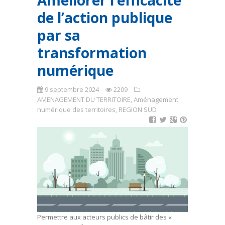
Améliorer l’efficacité
de l’action publique
par sa
transformation
numérique
9 septembre 2024
2209
AMENAGEMENT DU TERRITOIRE
,
Aménagement
numérique des territoires
,
REGION SUD
Permettre aux acteurs publics de bâtir des «