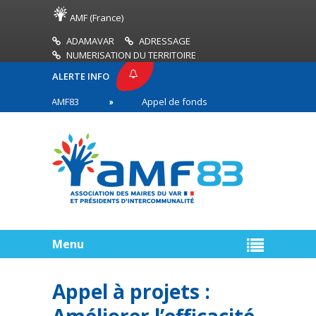
AMF (France)
ADAMAVAR
ADRESSAGE
NUMERISATION DU TERRITOIRE
ALERTE INFO
PRESSE AMF83
Appel de fonds incendies de forêt
res en première ligne
Menu
Appel à projets :