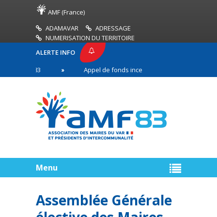
AMF (France)
ADAMAVAR
ADRESSAGE
NUMERISATION DU TERRITOIRE
ALERTE INFO
E AMF83
Appel de fonds incendies de forêt
Ré
 première ligne
Menu
Assemblée Générale