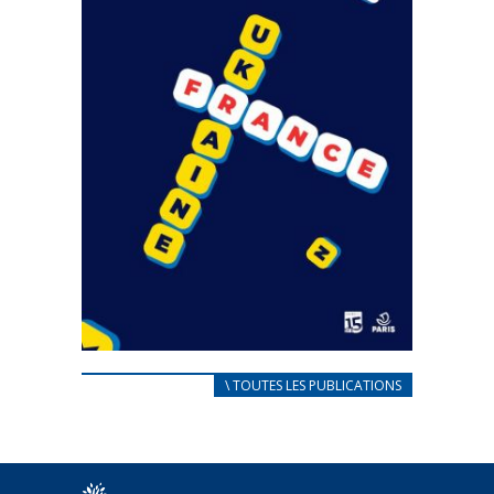
CARNET D’ACCUEIL
\ TOUTES LES PUBLICATIONS
FRANÇAIS/UKRAINIEN
25 avril 2022
Afin d’accompagner au mieux les réfugiés
ukrainiens arrivés en France,...