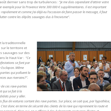
août dernier sans trop de turbulences :
“Je me dois cependant d’attirer votre
par exemple pour la Provence Verte 300 000 € supplémentaires. Il est important
 rapidement et comme j’ai déjà eu l’occasion de faire passer le message, il faut
 lutter contre les dépôts sauvages dus à l’incivisme”.
 la traditionnelle
sur le territoire et
s sauvages sur des
ns le Haut-Var :
“Ce
nifestations se font par
e Esclapon. Même
parties qui polluent la
nces aux riverains?”.
 de ces rave-parties
 qui se fait à la
didats pour y aller.
s flux de voitures sortant des rave parties. Sur place, on sait que, par hypothèse,
 C’est donc en terme de sécurité des clients de la rave qui reprennent la route et
 principal. Alors oui, on a affaire à des événements nocturnes illicites et