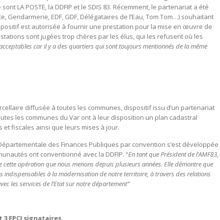
sont LA POSTE, la DDFIP et le SDIS 83. Récemment, le partenariat a été
lice, Gendarmerie, EDF, GDF, Délégataires de l’Eau, Tom Tom…) souhaitant
dispositif est autorisée à fournir une prestation pour la mise en œuvre de
ations sont jugées trop chères par les élus, qui les refusent où les
 acceptables car il y a des quartiers qui sont toujours mentionnés de la même
ellaire diffusée à toutes les communes, dispositif issu d’un partenariat
outes les communes du Var ont à leur disposition un plan cadastral
 et fiscales ainsi que leurs mises à jour.
n Départementale des Finances Publiques par convention s’est développée
munautés ont conventionné avec la DDFIP. “
En tant que Président de l’AMF83,
 de cette opération que nous menons depuis plusieurs années. Elle démontre que
s indispensables à la modernisation de notre territoire, à travers des relations
ec les services de l’Etat sur notre département”
 3 EPCI signataires.