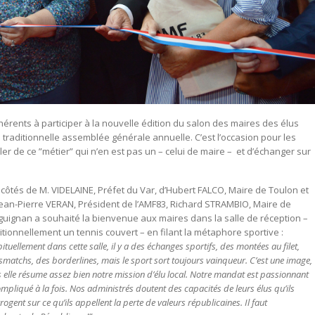
érents à participer à la nouvelle édition du salon des maires des élus
 traditionnelle assemblée générale annuelle. C’est l’occasion pour les
er de ce ”métier” qui n’en est pas un – celui de maire – et d’échanger sur
côtés de M. VIDELAINE, Préfet du Var, d’Hubert FALCO, Maire de Toulon et
Jean-Pierre VERAN, Président de l’AMF83, Richard STRAMBIO, Maire de
guignan a souhaité la bienvenue aux maires dans la salle de réception –
itionnellement un tennis couvert – en filant la métaphore sportive :
ituellement dans cette salle, il y a des échanges sportifs, des montées au filet,
smatchs, des borderlines, mais le sport sort toujours vainqueur. C’est une image,
 elle résume assez bien notre mission d’élu local. Notre mandat est passionnant
ompliqué à la fois. Nos administrés doutent des capacités de leurs élus qu’ils
rrogent sur ce qu’ils appellent la perte de valeurs républicaines. Il faut