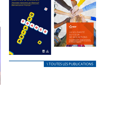
des conflits
l’élu local
d’intérêts
3 avril 2024
18 septembre 2023
Mise à jour avril
r
FEUILLETER
2024
FEUILLETER
La solidarité
au coeur de
CARNET
\ TOUTES LES PUBLICATIONS
nos actions
D’ACCUEIL
18 septembre 2023
FRANÇAIS/UKRAINIEN
25 avril 2022
FEUILLETER
Afin
d’accompagner
au mieux les
réfugiés
ukrainiens arrivés
en France,...
FEUILLETER