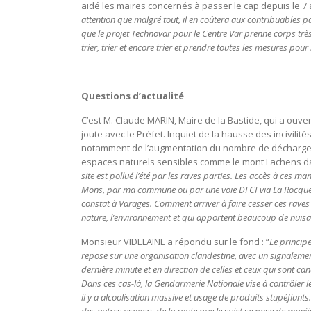
aidé les maires concernés à passer le cap depuis le 7 
attention que malgré tout, il en coûtera aux contribuables 
que le projet Technovar pour le Centre Var prenne corps très
trier, trier et encore trier et prendre toutes les mesures pour
Questions d’actualité
C’est M. Claude MARIN, Maire de la Bastide, qui a ouvert
joute avec le Préfet. Inquiet de la hausse des incivilités 
notamment de l’augmentation du nombre de décharge
espaces naturels sensibles comme le mont Lachens da
site est pollué l’été par les raves parties. Les accès à ces ma
Mons, par ma commune ou par une voie DFCI via La Rocqu
constat à Varages. Comment arriver à faire cesser ces raves 
nature, l’environnement et qui apportent beaucoup de nuisa
Monsieur VIDELAINE a répondu sur le fond : “
Le principe
repose sur une organisation clandestine, avec un signalement
dernière minute et en direction de celles et ceux qui sont can
Dans ces cas-là, la Gendarmerie Nationale vise à contrôler le
il y a alcoolisation massive et usage de produits stupéfiants.
des autres usagers de la route que le sujet se pose de manière