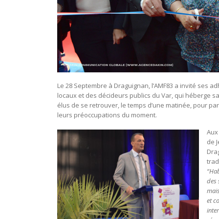
Le 28 Septembre à Draguignan, l’AMF83 a invité ses adh
locaux et des décideurs publics du Var, qui héberge sa
élus de se retrouver, le temps d’une matinée, pour parl
leurs préoccupations du moment.
Aux 
de 
Dra
trad
“Hab
des 
mais
et c
inte