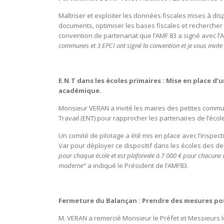
Maîtriser et exploiter les données fiscales mises à dispo
documents, optimiser les bases fiscales et rechercher 
convention de partenariat que l’AMF 83 a signé avec l
communes et 3 EPCI ont signé la convention et je vous invit
E.N.T dans les écoles primaires : Mise en place d’
académique.
Monsieur VERAN a invité les maires des petites commu
Travail (ENT) pour rapprocher les partenaires de l’éco
Un comité de pilotage a été mis en place avec l’inspec
Var pour déployer ce dispositif dans les écoles des 
pour chaque école et est plafonnée à 7 000 € pour chacune d’
moderne”
a indiqué le Président de l’AMF83.
Fermeture du Balançan : Prendre des mesures pou
M. VERAN a remercié Monsieur le Préfet et Messieurs l