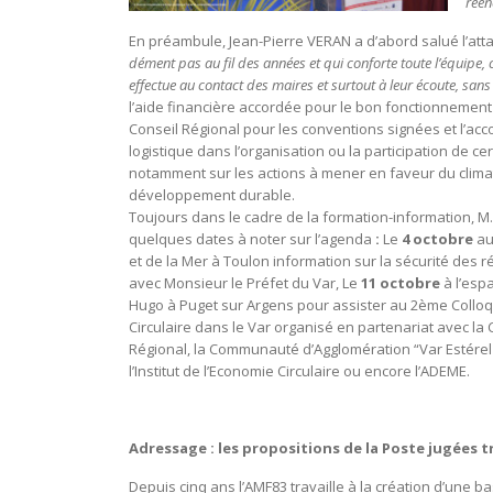
réen
En préambule, Jean-Pierre VERAN a d’abord salué l’att
dément pas au fil des années et qui conforte toute l’équipe, c
effectue au contact des maires et surtout à leur écoute, sans
l’aide financière accordée pour le bon fonctionnement d
Conseil Régional pour les conventions signées et l’
logistique dans l’organisation ou la participation de ce
notamment sur les actions à mener en faveur du clima
développement durable.
Toujours dans le cadre de la formation-information, M
quelques dates à noter sur l’agenda
:
Le
4 octobre
au
et de la Mer à Toulon information sur la sécurité des
avec Monsieur le Préfet du Var, Le
11 octobre
à l’espa
Hugo à Puget sur Argens pour assister au 2ème Colloq
Circulaire dans le Var organisé en partenariat avec la C
Régional, la Communauté d’Agglomération “Var Estérel
l’Institut de l’Economie Circulaire ou encore l’ADEME.
Adressage : les propositions de la Poste jugées t
Depuis cinq ans l’AMF83 travaille à la création d’une b