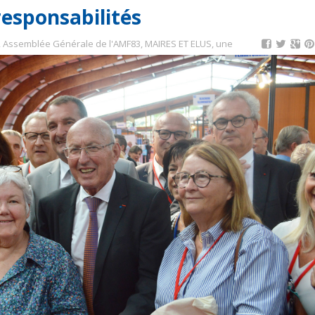
responsabilités
,
Assemblée Générale de l'AMF83
,
MAIRES ET ELUS
,
une