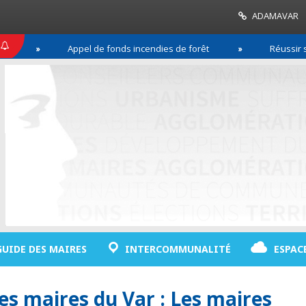
ADAMAVAR
Appel de fonds incendies de forêt
Réussir son pacte de g
GUIDE DES MAIRES
INTERCOMMUNALITÉ
ESPAC
es maires du Var : Les maires