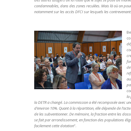
condamnables, dans des zones reculées. Mais là où on pourrai
notamment sur les accès DFCI sur lesquels les contrevenants s
Be
co
dé
co
cr
fo
de
re
aux
pa
co
la
la DETR a changé. La commission a été recomposée avec une 
d’environ 10%. Quant à la répartition, elle dépende de l’act
de les subventionner. De mémoire, la fraction entre les doss
se fait par arrondissement, en fonction des populations éli
facilement cette dotation
”.