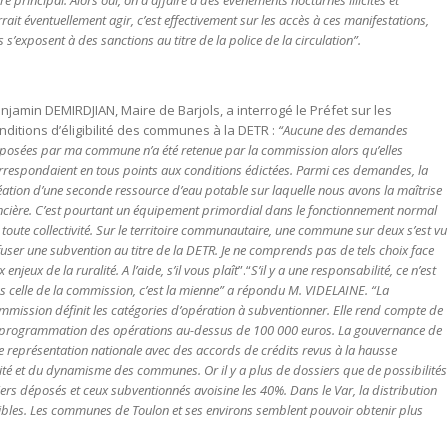
t éventuellement agir, c’est effectivement sur les accès à ces manifestations,
’exposent à des sanctions au titre de la police de la circulation”.
njamin DEMIRDJIAN, Maire de Barjols, a interrogé le Préfet sur les
nditions d’éligibilité des communes à la DETR :
“Aucune des demandes
posées par ma commune n’a été retenue par la commission alors qu’elles
rrespondaient en tous points aux conditions édictées. Parmi ces demandes, la
éation d’une seconde ressource d’eau potable sur laquelle nous avons la maîtrise
ncière. C’est pourtant un équipement primordial dans le fonctionnement normal
 toute collectivité. Sur le territoire communautaire, une commune sur deux s’est vu
fuser une subvention au titre de la DETR. Je ne comprends pas de tels choix face
 enjeux de la ruralité. A l’aide, s’il vous plaît
”.“
S’il y a une responsabilité, ce n’est
s celle de la commission, c’est la mienne” a répondu M. VIDELAINE. “La
mmission définit les catégories d’opération à subventionner. Elle rend compte de
 programmation des opérations au-dessus de 100 000 euros. La gouvernance de
représentation nationale avec des accords de crédits revus à la hausse
ivité et du dynamisme des communes. Or il y a plus de dossiers que de possibilités
iers déposés et ceux subventionnés avoisine les 40%. Dans le Var, la distribution
gibles. Les communes de Toulon et ses environs semblent pouvoir obtenir plus