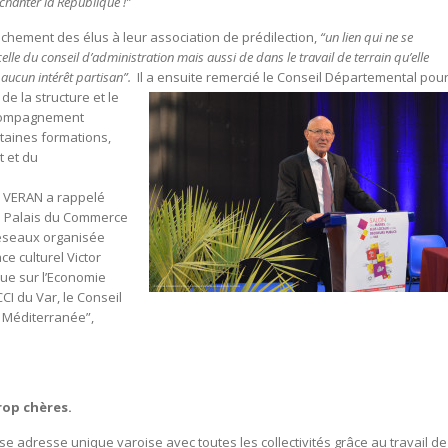
chanter la République !”
achement des élus à leur association de prédilection,
“un lien qui ne se
elle du conseil d’administration mais aussi de dans le travail de terrain qu’elle
 aucun intérêt partisan”.
Il a ensuite remercié le Conseil Départemental pou
e la structure et le
accompagnement
rtaines formations,
t et du
. VERAN a rappelé
 Palais du Commerce
 réseaux organisée
ce culturel Victor
ue sur l’Economie
CI du Var, le Conseil
 Méditerranée”,
rop chères.
ase adresse unique varoise avec toutes les collectivités grâce au travail de