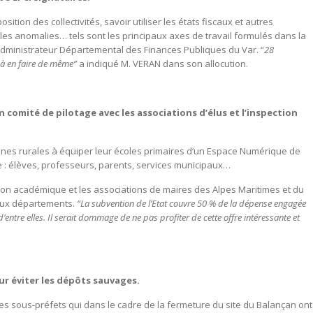
sition des collectivités, savoir utiliser les états fiscaux et autres
les anomalies… tels sont les principaux axes de travail formulés dans la
’Administrateur Départemental des Finances Publiques du Var. “
28
e à en faire de même”
a indiqué M. VERAN dans son allocution.
un comité de pilotage avec les associations d’élus et l’inspection
nes rurales à équiper leur écoles primaires d’un Espace Numérique de
le : élèves, professeurs, parents, services municipaux…
tion académique et les associations de maires des Alpes Maritimes et du
deux départements.
“La subvention de l’Etat couvre 50 % de la dépense engagée
entre elles. Il serait dommage de ne pas profiter de cette offre intéressante et
r éviter les dépôts sauvages.
es sous-préfets qui dans le cadre de la fermeture du site du Balançan ont