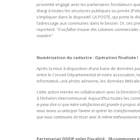
proximité engagé avec les partenaires fondateurs que 
élargi à toutes les structures publiques ou privée (Po
s’impliquer dans le dispositif. LA POSTE, qui porte le 
l’adressage aux communes dans le besoin. Or, ces prest
reportent.
“Il va falloir trouver des solutions commerciales
manière”
.
Numérisation du cadastre : Opération finalisée !
Après la mise à disposition d’une base de données parc
entre le Conseil Départemental et notre association, t
informatisé, une photo aérienne, les données littérales
Cette action menée en collaboration avec la Directio
à l’échelon intercommunal. Aujourd’hui toutes les com
je peux dire ici que notre satisfaction est grande à propos
nous avons su anticiper l’avenir et opérer les transformation
que nous continuons de tisser avec le même enthousiasme av
Partenariat DDFIP volet Fiscalité : 28 communes et