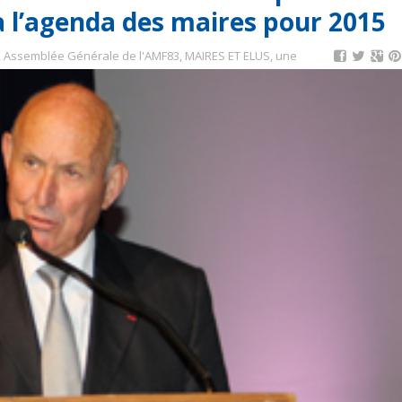
 à l’agenda des maires pour 2015
,
Assemblée Générale de l'AMF83
,
MAIRES ET ELUS
,
une