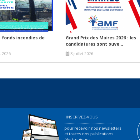
 fonds incendies de
Grand Prix des Maires 2026 : les
candidatures sont ouve...
et 2026
8 juillet 2026
INSCRIVEZ-VOUS
...................................................
pour recevoir nos newsletters
et toutes nos publications
électroniques