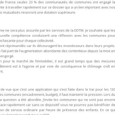
 de France seules 23 % des communautés de communes ont engagé l
ite à travailler rapidement sur ce dossier qui a un lien important avec no
plus mutualisés recevront une dotation supérieure.
nisme ne sera plus assurée par les services de la DDTM. Je souhaite que le
nouvelle compétence conduisent une réflexion avec les communes pou
isfaisante pour chaque collectivité.
ient réprimandés car ils découragent les investisseurs dans leurs projets
a fait part de l’augmentation abondante des contentieux depuis la mise e
à engorgé.
rein pour le marché de l’immobilier, il est grand temps que des mesure
bâtiment est à l’agonie et par voie de conséquence le chômage croît e
nt.
 de vue que c’est une application qui s’est faite dans le Var pour les 13
les communes (encadrement, budget), il faut maintenir la pression. Lors d
la question a été abordée. J’invite les communes qui ne sont pas encor
 place rapidement car sans ce dispositif vous ne pourrez pas bénéficier d
tion de service ordinaire par heure de présence des enfants. En ce qu