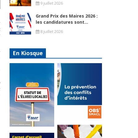
9 juillet 2026
Grand Prix des Maires 2026 :
I
les candidatures sont...
r
t
8 juillet 2026
r
c
En Kiosque
s
s
u
t
s
s
La
s
prévention
Statut de
à