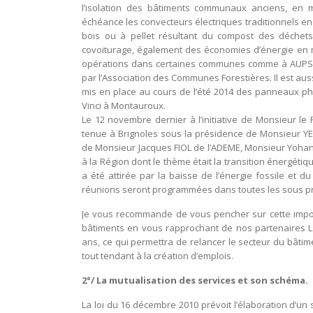
l’isolation des bâtiments communaux anciens, en 
échéance les convecteurs électriques traditionnels en
bois ou à pellet résultant du compost des déchets v
covoiturage, également des économies d’énergie en ma
opérations dans certaines communes comme à AUPS.
par l’Association des Communes Forestières. Il est aus
mis en place au cours de l’été 2014 des panneaux ph
Vinci à Montauroux.
Le 12 novembre dernier à l’initiative de Monsieur le 
tenue à Brignoles sous la présidence de Monsieur 
de Monsieur Jacques FIOL de l’ADEME, Monsieur Yohan
à la Région dont le thème était la transition énergét
a été attirée par la baisse de l’énergie fossile et du
réunions seront programmées dans toutes les sous pré
Je vous recommande de vous pencher sur cette import
bâtiments en vous rapprochant de nos partenaires La 
ans, ce qui permettra de relancer le secteur du bâtim
tout tendant à la création d’emplois.
2°/ La mutualisation des services et son schéma.
La loi du 16 décembre 2010 prévoit l’élaboration d’u