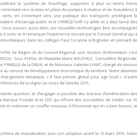
modifiant le système de chauffage, supprimer à plus ou moins brèv
 s’orientant vers la mise en place de pompes à chaleur et de chaudières 
erts, en s’orientant vers une politique des transports privilégiant l
tière d’éclairage public et le SYMIELECVAR s’y atèle et a déjà lancé de
 Vous pouvez aussi dans ces nouvelles technologies être accompagné
si à noter et à remarquer l’expérience réussie par le Conseil Général qui 
otovoltaïques dans les collèges Paul Cezanne à Brignoles et Léonard d
Préfet de Région et du Conseil Régional, une réunion d’information s’es
YEDDOU, Sous Préfet, de Madame Marie BOUCHEZ, Conseillère Régionale
n PAMELLE de la DREAL et de Monsieur Valentin LYANT, chargé de missio
ique au service du développement économique du territoire. Notre attentio
 changement climatique, « il faut penser global pour agir local ». D’autr
fectures de la région au cours de l’année 2015.
ante question, et d’engager si possible des travaux d’amélioration de
Banque Postale et la CDC qui offrent des possibilités de crédits sur 3
ent et redonner un souffle nouveau à l’économie qui en a bien besoin, l
n schéma de mutualisation avec son adoption avant le 15 mars 2015. Selo