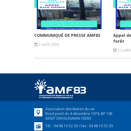
COMMUNIQUÉ DE PRESSE AMF83
Appel de
forêt
2 août 2026
31 juill
Association des Maires du var
Rond point du 4 décembre 1974, BP 198
83007 DRAGUIGNAN CEDEX
Tél. : 04 98 10 52 30 / Fax : 04 98 10 52 39