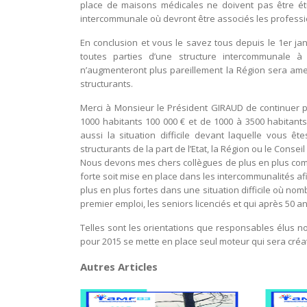
place de maisons médicales ne doivent pas être étu
intercommunale où devront être associés les professio
En conclusion et vous le savez tous depuis le 1er ja
toutes parties d’une structure intercommunale à
n’augmenteront plus pareillement la Région sera am
structurants.
Merci à Monsieur le Président GIRAUD de continuer
1000 habitants 100 000 € et de 1000 à 3500 habitan
aussi la situation difficile devant laquelle vous ê
structurants de la part de l’Etat, la Région ou le Consei
Nous devons mes chers collègues de plus en plus compt
forte soit mise en place dans les intercommunalités 
plus en plus fortes dans une situation difficile où n
premier emploi, les seniors licenciés et qui après 50 a
Telles sont les orientations que responsables élus
pour 2015 se mette en place seul moteur qui sera créa
Autres Articles