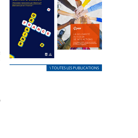
des conflits
l’élu local
e
d’intérêts
à
3 avril 2024
18 septembre 2023
e
Mise à jour avril
s
FEUILLETER
2024
s
FEUILLETER
a
e
t
La solidarité
,
au coeur de
n
CARNET
\ TOUTES LES PUBLICATIONS
nos actions
n
D’ACCUEIL
e
18 septembre 2023
FRANÇAIS/UKRAINIEN
25 avril 2022
FEUILLETER
s
Afin
d’accompagner
0
au mieux les
e
réfugiés
ukrainiens arrivés
en France,...
FEUILLETER
n