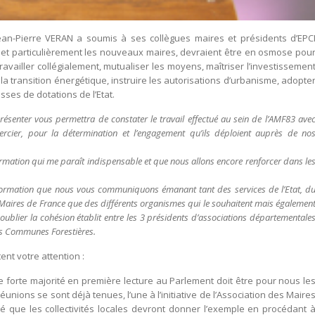
Jean-Pierre VERAN a soumis à ses collègues maires et présidents d’EPC
, et particulièrement les nouveaux maires, devraient être en osmose pou
ravailler collégialement, mutualiser les moyens, maîtriser l’investissemen
a transition énergétique, instruire les autorisations d’urbanisme, adopte
sses de dotations de l’Etat.
résenter vous permettra de constater le travail effectué au sein de l’AMF83 ave
ercier, pour la détermination et l’engagement qu’ils déploient auprès de no
ormation qui me paraît indispensable et que nous allons encore renforcer dans le
information que nous vous communiquons émanant tant des services de l’Etat, d
s Maires de France que des différents organismes qui le souhaitent mais égalemen
oublier la cohésion établit entre les 3 présidents d’associations départementale
es Communes Forestières.
ent votre attention :
forte majorité en première lecture au Parlement doit être pour nous le
ions se sont déjà tenues, l’une à l’initiative de l’Association des Maire
gé que les collectivités locales devront donner l’exemple en procédant 