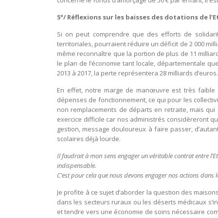
concerne le fonds d’amorçage de 50 € par enfant, il es
5°/ Réflexions sur les baisses des dotations de l’E
Si on peut comprendre que des efforts de solidarité 
territoriales, pourraient réduire un déficit de 2 000 
même reconnaître que la portion de plus de 11 milliards
le plan de l’économie tant locale, départementale que
2013 à 2017, la perte représentera 28 milliards d’euros.
En effet, notre marge de manœuvre est très faible 
dépenses de fonctionnement, ce qui pour les collectivi
non remplacements de départs en retraite, mais qui 
exercice difficile car nos administrés considèreront 
gestion, message douloureux à faire passer, d’autan
scolaires déjà lourde.
Il faudrait à mon sens engager un véritable contrat entre l’Etat
indispensable.
C’est pour cela que nous devons engager nos actions dans le
Je profite à ce sujet d’aborder la question des maiso
dans les secteurs ruraux ou les déserts médicaux s’in
et tendre vers une économie de soins nécessaire compt