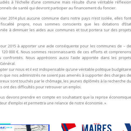
diés à l’échelle d’une commune mais résulte d’une véritable réflexio
nnels de santé qui devront participer au financement du foncier.
nvier 2014 plus aucune commune dans notre pays n’est isolée, elles fon
 fiscalité propre, nous sommes conscients que les dotations d’Eta
enée à diminuer les aides aux communes et tout portera sur des projet
 pour 2015 à apporter une aide conséquente pour les communes de – d
ts 120 000 €. Nous sommes reconnaissants de ces efforts et comprenon
tes confrontés. Nous apprécions aussi l’aide apportée dans les projet
l Général.
er sur nous et il est indispensable qu’une véritable politique budgétair
afin que nos administrés ne soient pas amenés à supporter des charges d
ombreux sont touchés par le chômage, les jeunes diplômés à la recherche d
ns ont des difficultés pour retrouver un emploi.
 nous devons prendre en compte en souhaitant que la reprise économiqu
teur d’emploi et permettra une relance de notre économie. »