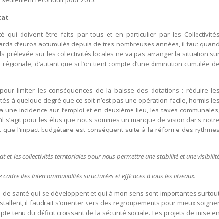
t seulement reconduit pour 2015.
tat
qui doivent être faits par tous et en particulier par les Collectivité
milliards d’euros accumulés depuis de très nombreuses années, il faut quan
 prélevée sur les collectivités locales ne va pas arranger la situation su
 régionale, d’autant que si l’on tient compte d’une diminution cumulée d
pour limiter les conséquences de la baisse des dotations : réduire le
tés à quelque degré que ce soit n’est pas une opération facile, hormis le
a une incidence sur l’emploi et en deuxième lieu, les taxes communales
qu’il s’agit pour les élus que nous sommes un manque de vision dans notr
t que l’impact budgétaire est conséquent suite à la réforme des rythme
 et les collectivités territoriales pour nous permettre une stabilité et une visibilit
 cadre des intercommunalités structurées et efficaces à tous les niveaux.
ns de santé qui se développent et qui à mon sens sont importantes surtou
stallent, il faudrait s’orienter vers des regroupements pour mieux soigne
e tenu du déficit croissant de la sécurité sociale. Les projets de mise e