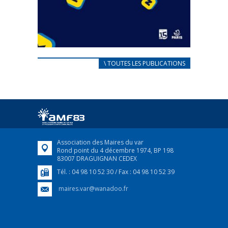
CARNET D’ACCUEIL
\ TOUTES LES PUBLICATIONS
FRANÇAIS/UKRAINIEN
25 avril 2022
Afin d’accompagner au mieux les réfugiés
ukrainiens arrivés en France,...
FEUILLETER
Association des Maires du var
Rond point du 4 décembre 1974, BP 198
83007 DRAGUIGNAN CEDEX
Tél. : 04 98 10 52 30 / Fax : 04 98 10 52 39
maires.var@wanadoo.fr