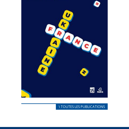
CARNET D’ACCUEIL
\ TOUTES LES PUBLICATIONS
FRANÇAIS/UKRAINIEN
25 avril 2022
Afin d’accompagner au mieux les réfugiés