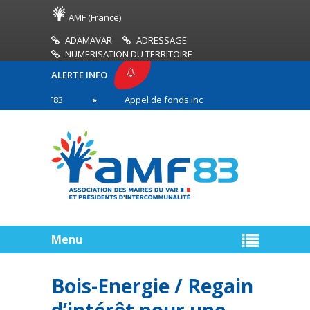
AMF (France)
ADAMAVAR
ADRESSAGE
NUMERISATION DU TERRITOIRE
ALERTE INFO
E AMF83
Appel de fonds incendies de forêt
R
 première ligne
Menu
Bois-Energie / Regain