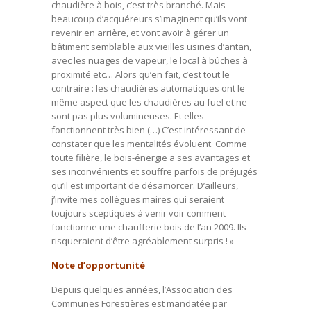
chaudière à bois, c’est très branché. Mais
beaucoup d’acquéreurs s’imaginent qu’ils vont
revenir en arrière, et vont avoir à gérer un
bâtiment semblable aux vieilles usines d’antan,
avec les nuages de vapeur, le local à bûches à
proximité etc… Alors qu’en fait, c’est tout le
contraire : les chaudières automatiques ont le
même aspect que les chaudières au fuel et ne
sont pas plus volumineuses. Et elles
fonctionnent très bien (…) C’est intéressant de
constater que les mentalités évoluent. Comme
toute filière, le bois-énergie a ses avantages et
ses inconvénients et souffre parfois de préjugés
qu’il est important de désamorcer. D’ailleurs,
j’invite mes collègues maires qui seraient
toujours sceptiques à venir voir comment
fonctionne une chaufferie bois de l’an 2009. Ils
risqueraient d’être agréablement surpris ! »
Note d’opportunité
Depuis quelques années, l’Association des
Communes Forestières est mandatée par