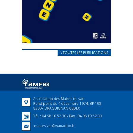
CARNET D’ACCUEIL
\ TOUTES LES PUBLICATIONS
FRANÇAIS/UKRAINIEN
25 avril 2022
Afin d’accompagner au mieux les réfugiés
ukrainiens arrivés en France,...
FEUILLETER
Association des Maires du var
Rond point du 4 décembre 1974, BP 198
83007 DRAGUIGNAN CEDEX
Tél. : 04 98 10 52 30 / Fax : 04 98 10 52 39
maires.var@wanadoo.fr