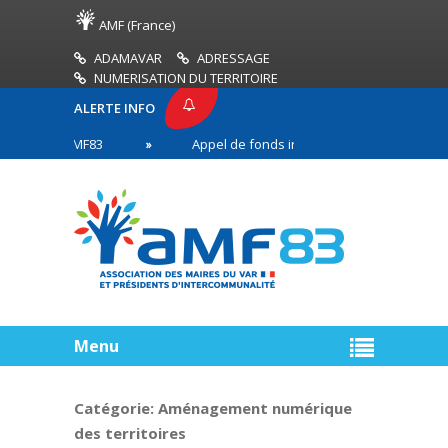
AMF (France)
ADAMAVAR
ADRESSAGE
NUMERISATION DU TERRITOIRE
ALERTE INFO
ESSE AMF83
Appel de fonds incendies de forêt
 en première ligne
Menu
Catégorie:
Aménagement numérique
des territoires