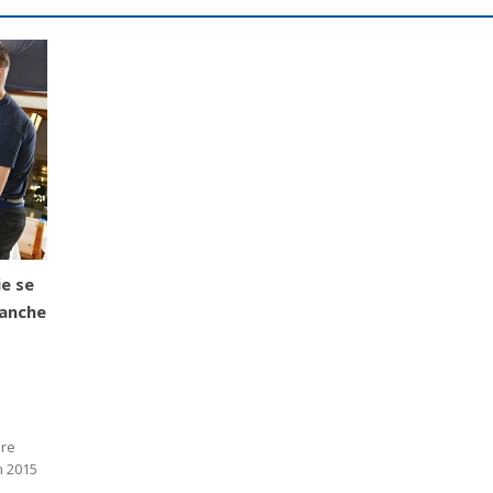
ie se
manche
ire
n 2015