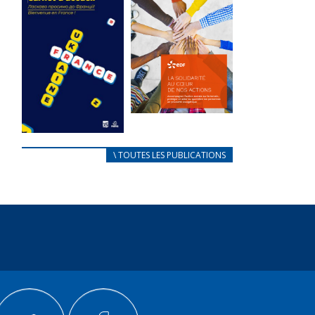
des conflits
l’élu local
d’intérêts
3 avril 2024
18 septembre 2023
Mise à jour avril
FEUILLETER
2024
FEUILLETER
La solidarité
au coeur de
CARNET
\ TOUTES LES PUBLICATIONS
nos actions
D’ACCUEIL
18 septembre 2023
FRANÇAIS/UKRAINIEN
25 avril 2022
FEUILLETER
Afin
d’accompagner
au mieux les
réfugiés
ukrainiens arrivés
en France,...
FEUILLETER