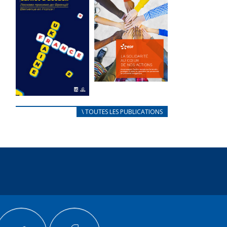
des conflits
l’élu local
d’intérêts
3 avril 2024
18 septembre 2023
Mise à jour avril
FEUILLETER
2024
FEUILLETER
La solidarité
au coeur de
CARNET
\ TOUTES LES PUBLICATIONS
nos actions
D’ACCUEIL
18 septembre 2023
FRANÇAIS/UKRAINIEN
25 avril 2022
FEUILLETER
Afin
d’accompagner
au mieux les
réfugiés
ukrainiens arrivés
en France,...
FEUILLETER