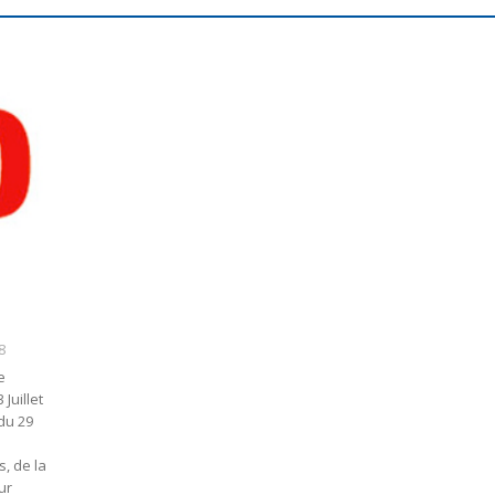
8
e
Juillet
 du 29
, de la
ur