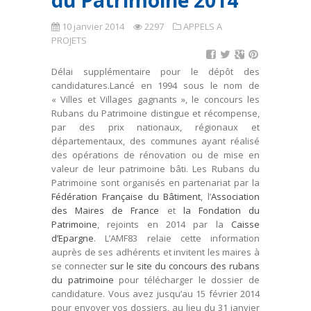
du Patrimoine 2014
10 janvier 2014
2297
APPELS A
PROJETS
Délai supplémentaire pour le dépôt des
candidatures.Lancé en 1994 sous le nom de
« Villes et Villages gagnants », le concours les
Rubans du Patrimoine distingue et récompense,
par des prix nationaux, régionaux et
départementaux, des communes ayant réalisé
des opérations de rénovation ou de mise en
valeur de leur patrimoine bâti. Les Rubans du
Patrimoine sont organisés en partenariat par la
Fédération Française du Bâtiment
, l’
Association
des Maires de France
et
la Fondation du
Patrimoine
, rejoints en 2014 par la
Caisse
d’Epargne
. L’AMF83 relaie cette information
auprès de ses adhérents et invitent les maires à
se connecter
sur le site du concours des rubans
du patrimoine
pour télécharger le dossier de
candidature. Vous avez jusqu’au 15 février 2014
pour envoyer vos dossiers, au lieu du 31 janvier