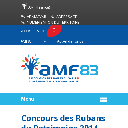
AMF (France)
ADAMAVAR
ADRESSAGE
NUMERISATION DU TERRITOIRE
ALERTE INFO
RESSE AMF83
Appel de fonds incendies de forêt
es en première ligne
Menu
Concours des Rubans