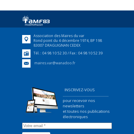
25 avril 2022
Afin d’accompagner au mieux les réfugiés
ukrainiens arrivés en France,...
FEUILLETER
Association des Maires du var
Rond point du 4 décembre 1974, BP 198
83007 DRAGUIGNAN CEDEX
Tél. : 04 98 10 52 30 / Fax : 04 98 10 52 39
maires.var@wanadoo.fr
INSCRIVEZ-VOUS
...................................................
pour recevoir nos
newsletters
et toutes nos publications
électroniques