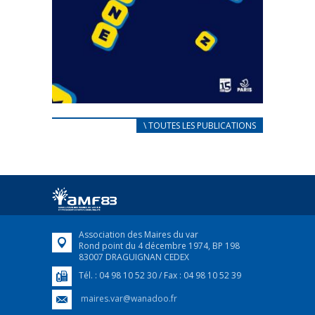
CARNET D’ACCUEIL
\ TOUTES LES PUBLICATIONS
FRANÇAIS/UKRAINIEN
25 avril 2022
Afin d’accompagner au mieux les réfugiés
ukrainiens arrivés en France,...
FEUILLETER
Association des Maires du var
Rond point du 4 décembre 1974, BP 198
83007 DRAGUIGNAN CEDEX
Tél. : 04 98 10 52 30 / Fax : 04 98 10 52 39
maires.var@wanadoo.fr