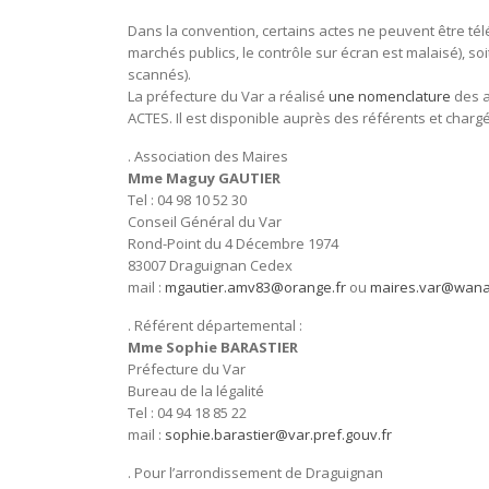
Dans la convention, certains actes ne peuvent être tél
marchés publics, le contrôle sur écran est malaisé), 
scannés).
La préfecture du Var a réalisé
une nomenclature
des a
ACTES. Il est disponible auprès des référents et chargé
. Association des Maires
Mme Maguy GAUTIER
Tel : 04 98 10 52 30
Conseil Général du Var
Rond-Point du 4 Décembre 1974
83007 Draguignan Cedex
mail :
mgautier.amv83@orange.fr
ou
maires.var@wana
. Référent départemental :
Mme Sophie BARASTIER
Préfecture du Var
Bureau de la légalité
Tel : 04 94 18 85 22
mail :
sophie.barastier@var.pref.gouv.fr
. Pour l’arrondissement de Draguignan