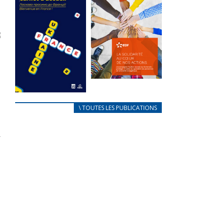
des conflits
l’élu local
d’intérêts
3 avril 2024
18 septembre 2023
Mise à jour avril
FEUILLETER
2024
FEUILLETER
La solidarité
au coeur de
CARNET
\ TOUTES LES PUBLICATIONS
nos actions
D’ACCUEIL
18 septembre 2023
FRANÇAIS/UKRAINIEN
25 avril 2022
r
FEUILLETER
Afin
d’accompagner
au mieux les
réfugiés
ukrainiens arrivés
en France,...
FEUILLETER