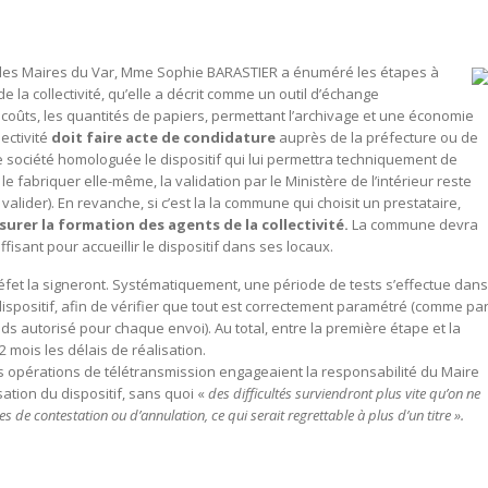
n des Maires du Var, Mme Sophie BARASTIER a énuméré les étapes à
e la collectivité, qu’elle a décrit comme un outil d’échange
s coûts, les quantités de papiers, permettant l’archivage et une économie
ectivité
doit faire acte de condidature
auprès de la préfecture ou de
ne société homologuée le dispositif qui lui permettra techniquement de
 fabriquer elle-même, la validation par le Ministère de l’intérieur reste
valider). En revanche, si c’est la la commune qui choisit un prestataire,
assurer la formation des agents de la collectivité.
La commune devra
fisant pour accueillir le dispositif dans ses locaux.
 Préfet la signeront. Systématiquement, une période de tests s’effectue dans
spositif, afin de vérifier que tout est correctement paramétré (comme pa
ds autorisé pour chaque envoi). Au total, entre la première étape et la
 mois les délais de réalisation.
es opérations de télétransmission engageaient la responsabilité du Maire
ilisation du dispositif, sans quoi «
des difficultés surviendront plus vite qu’on ne
 de contestation ou d’annulation, ce qui serait regrettable à plus d’un titre ».