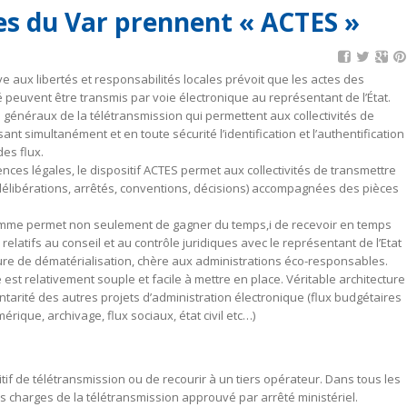
res du Var prennent « ACTES »
tive aux libertés et responsabilités locales prévoit que les actes des
é peuvent être transmis par voie électronique au représentant de l’État.
s généraux de la télétransmission qui permettent aux collectivités de
ant simultanément et en toute sécurité l’identification et l’authentification
des flux.
nces légales, le dispositif ACTES permet aux collectivités de transmettre
(délibérations, arrêtés, conventions, décisions) accompagnées des pièces
ramme permet non seulement de gagner du temps,i de recevoir en temps
elatifs au conseil et au contrôle juridiques avec le représentant de l’Etat
ure de dématérialisation, chère aux administrations éco-responsables.
 est relativement souple et facile à mettre en place. Véritable architecture
arité des autres projets d’administration électronique (flux budgétaires
rique, archivage, flux sociaux, état civil etc…)
itif de télétransmission ou de recourir à un tiers opérateur. Dans tous les
des charges de la télétransmission approuvé par arrêté ministériel.