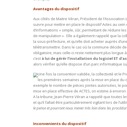
Avantages du dispositif
Aux côtés de Maitre Véran, Président de l’Associatio
suivre pour mettre en place le dispositif Actes au sein d
d’informations « simple, sûr, permettant de réduire le
de manipulation ». Elle a également rappelé que la coll
la sous-préfecture, et qu’elle doit acheter auprès d’u
télétransmettre. Dans le cas où la commune décide de le
obligatoire, mais celle-ci reste nettement plus longue à 
c’est
à lui de gérér l’installation du logiciel ET d’
alors vérifier qu’elle dispose d’un parc informatique suf
Une fois la convention validée, la collectivité et le
les premières semaines après la mise en place du di
exemple le nombre de pièces jointes autorisées, le poi
mise en place effective de ACTES, on estime à environ 2
A la tribune, Jean-Pierre Véran a rappelé que toutes l
et qu’il fallait être particulièrement vigilant lors de l’ut
le pense et pourront nous mener très loin dans les procédures
Inconvenients du dispositif