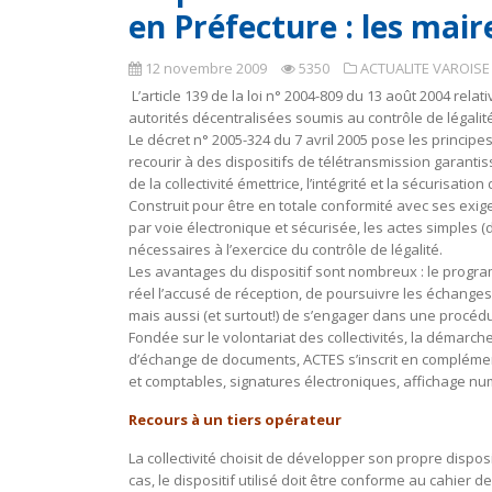
en Préfecture : les mai
12 novembre 2009
5350
ACTUALITE VAROISE
L’article 139 de la loi n° 2004-809 du 13 août 2004 rela
autorités décentralisées soumis au contrôle de légalit
Le décret n° 2005-324 du 7 avril 2005 pose les principe
recourir à des dispositifs de télétransmission garantiss
de la collectivité émettrice, l’intégrité et la sécurisation 
Construit pour être en totale conformité avec ses exige
par voie électronique et sécurisée, les actes simples 
nécessaires à l’exercice du contrôle de légalité.
Les avantages du dispositif sont nombreux : le prog
réel l’accusé de réception, de poursuivre les échanges r
mais aussi (et surtout!) de s’engager dans une procéd
Fondée sur le volontariat des collectivités, la démarche
d’échange de documents, ACTES s’inscrit en complément
et comptables, signatures électroniques, affichage numé
Recours à un tiers opérateur
La collectivité choisit de développer son propre dispos
cas, le dispositif utilisé doit être conforme au cahier 