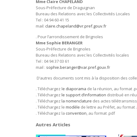
Mme Claire CHAPELAND
Sous-Préfecture de Draguignan
Bureau des Relations avec les Collectivités Locales
Tel : 04 94 60 41 15
mail:
claire.chapeland@vr.pref.gouv.fr
. Pour l’arrondissement de Brignoles
Mme Sophie BERANGER
Sous-Préfecture de Brignoles
Bureau des Relations avec les Collectivités locales
Tel : 04 94 37 03 61
mail :
sophie.beranger@var.pref.gouv.fr
D’autres documents sont mis à la disposition des collec
. Téléchargez l
e diaporama
de la réunion, au format .p
. Téléchargez
le support d’information
distribué en réu
. Téléchargez
la nomenclature
des actes télétransmissi
. Téléchargez le
modèle
de lettre au Préfet, au format 
. Téléchargez la
convention
, au format .pdf
Autres Articles