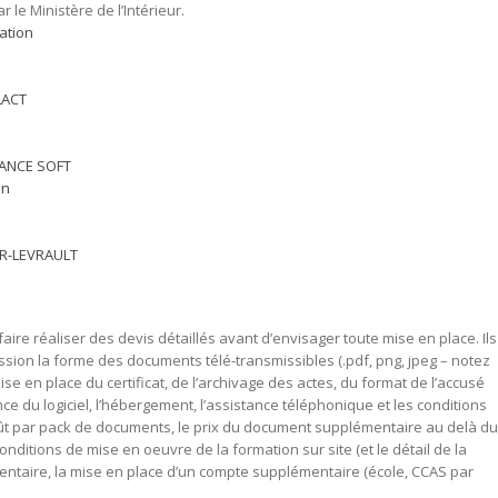
 le Ministère de l’Intérieur.
ation
LACT
ANCE SOFT
on
R-LEVRAULT
aire réaliser des devis détaillés avant d’envisager toute mise en place. Ils
sion la forme des documents télé-transmissibles (.pdf, png, jpeg – notez
se en place du certificat, de l’archivage des actes, du format de l’accusé
ce du logiciel, l’hébergement, l’assistance téléphonique et les conditions
oût par pack de documents, le prix du document supplémentaire au delà du
onditions de mise en oeuvre de la formation sur site (et le détail de la
lémentaire, la mise en place d’un compte supplémentaire (école, CCAS par