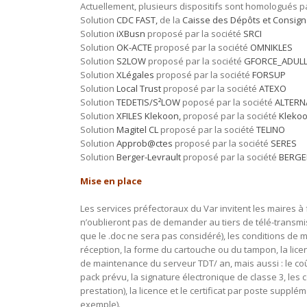
Actuellement, plusieurs dispositifs sont homologués par
Solution
CDC FAST,
de la
Caisse des Dépôts et Consign
Solution
iXBusn
proposé par la société
SRCI
Solution
OK-ACTE
proposé par la société
OMNIKLES
Solution
S2LOW
proposé par la société
GFORCE_ADUL
Solution
XLégales
proposé par la société
FORSUP
Solution
Local Trust
proposé par la société
ATEXO
Solution
TEDETIS/S²LOW
poposé par la société
ALTERN
Solution
XFILES Klekoon,
proposé par la société
Kleko
Solution
Magitel CL
proposé par la société
TELINO
Solution
Approb@ctes
proposé par la société
SERES
Solution
Berger-Levrault
proposé par la société
BERGE
Mise en place
Les services préfectoraux du Var invitent les maires à f
n’oublieront pas de demander au tiers de télé-transmis
que le .doc ne sera pas considéré), les conditions de mi
réception, la forme du cartouche ou du tampon, la licen
de maintenance du serveur TDT/ an, mais aussi : le c
pack prévu, la signature électronique de classe 3, les c
prestation), la licence et le certificat par poste supp
exemple).