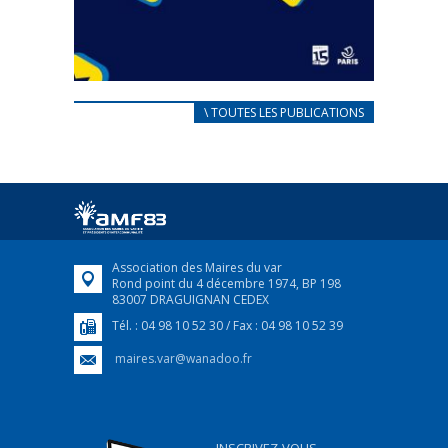
CARNET D’ACCUEIL
\ TOUTES LES PUBLICATIONS
FRANÇAIS/UKRAINIEN
25 avril 2022
Afin d’accompagner au mieux les réfugiés
ukrainiens arrivés en France,...
FEUILLETER
Association des Maires du var
Rond point du 4 décembre 1974, BP 198
83007 DRAGUIGNAN CEDEX
Tél. : 04 98 10 52 30 / Fax : 04 98 10 52 39
maires.var@wanadoo.fr