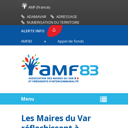
AMF (France)
ADAMAVAR
ADRESSAGE
NUMERISATION DU TERRITOIRE
ALERTE INFO
RESSE AMF83
Appel de fonds incendies de forêt
res en première ligne
Menu
Les Maires du Var