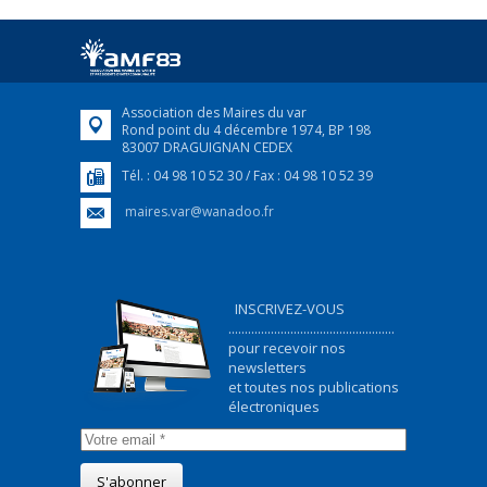
Afin d’accompagner au mieux les réfugiés
ukrainiens arrivés en France,...
FEUILLETER
Association des Maires du var
Rond point du 4 décembre 1974, BP 198
83007 DRAGUIGNAN CEDEX
Tél. : 04 98 10 52 30 / Fax : 04 98 10 52 39
maires.var@wanadoo.fr
INSCRIVEZ-VOUS
...................................................
pour recevoir nos
newsletters
et toutes nos publications
électroniques