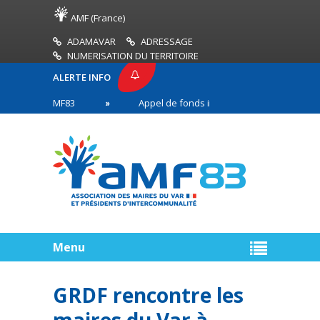
AMF (France)
ADAMAVAR
ADRESSAGE
NUMERISATION DU TERRITOIRE
ALERTE INFO
ESSE AMF83
Appel de fonds incendies de forêt
s en première ligne
Menu
GRDF rencontre les