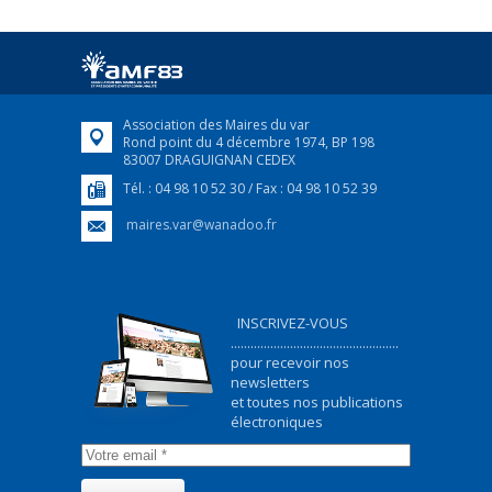
Afin d’accompagner au mieux les réfugiés
ukrainiens arrivés en France,...
FEUILLETER
Association des Maires du var
Rond point du 4 décembre 1974, BP 198
83007 DRAGUIGNAN CEDEX
Tél. : 04 98 10 52 30 / Fax : 04 98 10 52 39
maires.var@wanadoo.fr
INSCRIVEZ-VOUS
...................................................
pour recevoir nos
newsletters
et toutes nos publications
électroniques