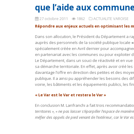
que l’aide aux commune
27 octobre 2011
1862
ACTUALITE VAROISE
Répondre aux enjeux actuels en optimisant les 
Dans son allocution, le Président du Département a ra
auprès des personnels de la société publique locale
«
spécialement créée en Avril dernier pour accompagne
en partenariat avec les communes ou pour exploiter de
Le Département, dans un souci de réactivité et en vue d
sa démarche territoriale. En effet, après avoir créé le
davantage l’offre en direction des petites et des moy
publique. Il a ainsi pu appréhender les besoins des dif
voirie, les bâtiments et les équipements publics, les fi
« Le Var est le Var et restera le Var »
En conclusion M. Lanfranchi a fait trois recommandati
territoires », « ne pas laisser s’éparpiller l’espace de maniè
méfier des appels de pied venant de l’extérieur, car le Var est