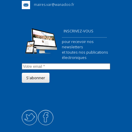
maires.var@wanadoo.fr
INSCRIVEZ-VOUS
...................................................
pour recevoir nos
newsletters
et toutes nos publications
électroniques