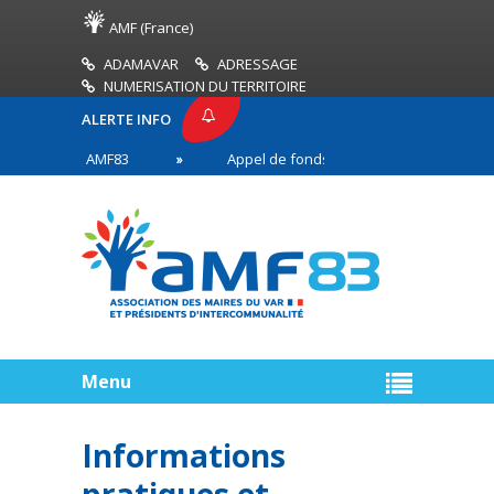
AMF (France)
ADAMAVAR
ADRESSAGE
NUMERISATION DU TERRITOIRE
ALERTE INFO
PRESSE AMF83
Appel de fonds incendies de forêt
ires en première ligne
Menu
Informations