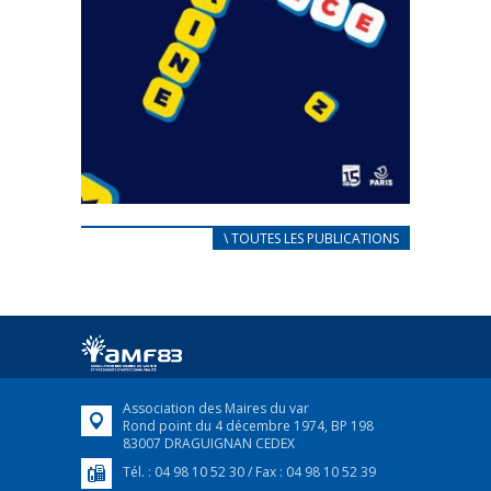
CARNET D’ACCUEIL
\ TOUTES LES PUBLICATIONS
FRANÇAIS/UKRAINIEN
25 avril 2022
Afin d’accompagner au mieux les réfugiés
ukrainiens arrivés en France,...
FEUILLETER
Association des Maires du var
Rond point du 4 décembre 1974, BP 198
83007 DRAGUIGNAN CEDEX
Tél. : 04 98 10 52 30 / Fax : 04 98 10 52 39