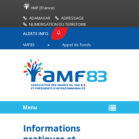
AMF (France)
ADAMAVAR
ADRESSAGE
NUMERISATION DU TERRITOIRE
ALERTE INFO
PRESSE AMF83
Appel de fonds incendies de forêt
res en première ligne
Menu
Informations