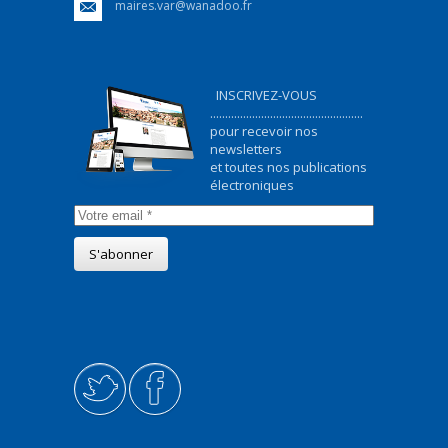
maires.var@wanadoo.fr
INSCRIVEZ-VOUS
...................................................
pour recevoir nos
newsletters
et toutes nos publications
électroniques