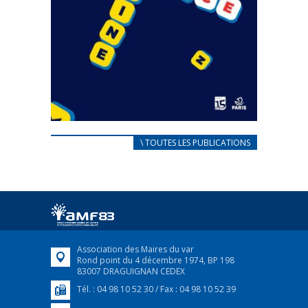
CARNET D’ACCUEIL
\ TOUTES LES PUBLICATIONS
FRANÇAIS/UKRAINIEN
25 avril 2022
Afin d’accompagner au mieux les réfugiés
ukrainiens arrivés en France,...
FEUILLETER
Association des Maires du var
Rond point du 4 décembre 1974, BP 198
83007 DRAGUIGNAN CEDEX
Tél. : 04 98 10 52 30 / Fax : 04 98 10 52 39