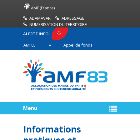
AMF (France)
ADAMAVAR
ADRESSAGE
NUMERISATION DU TERRITOIRE
ALERTE INFO
PRESSE AMF83
Appel de fonds incendies de forêt
res en première ligne
Menu
Informations