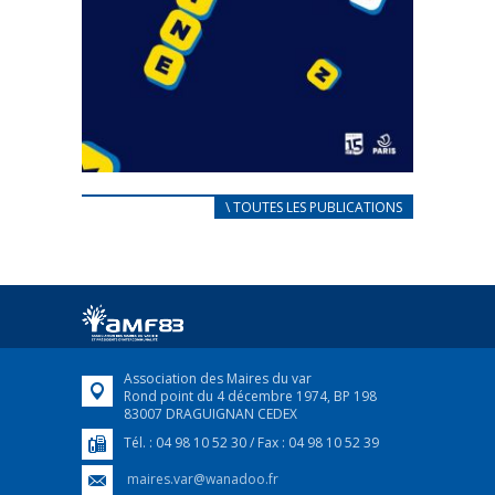
CARNET D’ACCUEIL
\ TOUTES LES PUBLICATIONS
FRANÇAIS/UKRAINIEN
25 avril 2022
Afin d’accompagner au mieux les réfugiés
ukrainiens arrivés en France,...
FEUILLETER
Association des Maires du var
Rond point du 4 décembre 1974, BP 198
83007 DRAGUIGNAN CEDEX
Tél. : 04 98 10 52 30 / Fax : 04 98 10 52 39
maires.var@wanadoo.fr