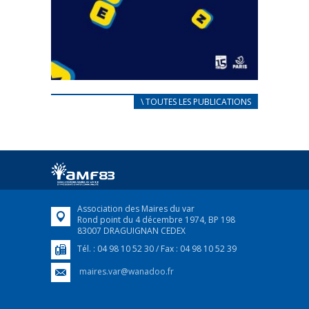
CARNET D’ACCUEIL
\ TOUTES LES PUBLICATIONS
FRANÇAIS/UKRAINIEN
25 avril 2022
Afin d’accompagner au mieux les réfugiés
ukrainiens arrivés en France,...
FEUILLETER
Association des Maires du var
Rond point du 4 décembre 1974, BP 198
83007 DRAGUIGNAN CEDEX
Tél. : 04 98 10 52 30 / Fax : 04 98 10 52 39
maires.var@wanadoo.fr