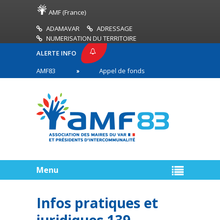
AMF (France)
ADAMAVAR
ADRESSAGE
NUMERISATION DU TERRITOIRE
ALERTE INFO
PRESSE AMF83
Appel de fonds incendies de forêt
res en première ligne
Menu
Infos pratiques et