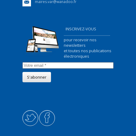
maires.var@wanadoo.fr
INSCRIVEZ-VOUS
...................................................
pour recevoir nos
newsletters
et toutes nos publications
électroniques