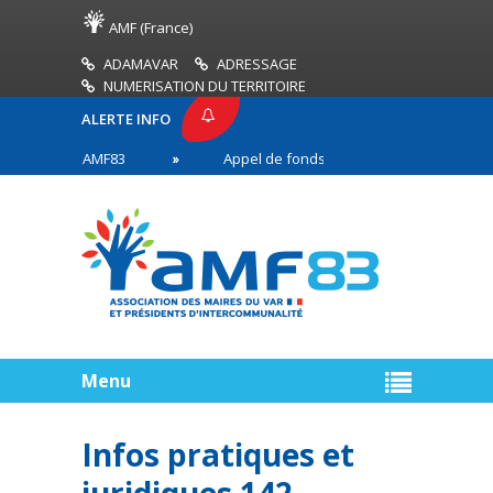
AMF (France)
ADAMAVAR
ADRESSAGE
NUMERISATION DU TERRITOIRE
ALERTE INFO
PRESSE AMF83
Appel de fonds incendies de forêt
res en première ligne
Menu
Infos pratiques et