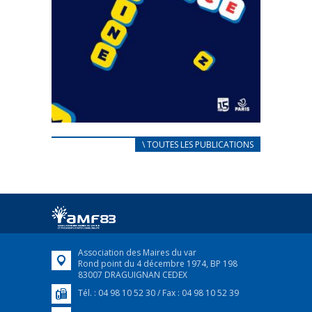
CARNET D’ACCUEIL
\ TOUTES LES PUBLICATIONS
FRANÇAIS/UKRAINIEN
25 avril 2022
Afin d’accompagner au mieux les réfugiés
ukrainiens arrivés en France,...
FEUILLETER
Association des Maires du var
Rond point du 4 décembre 1974, BP 198
83007 DRAGUIGNAN CEDEX
Tél. : 04 98 10 52 30 / Fax : 04 98 10 52 39