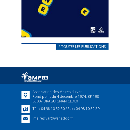
CARNET D’ACCUEIL
\ TOUTES LES PUBLICATIONS
FRANÇAIS/UKRAINIEN
25 avril 2022
Afin d’accompagner au mieux les réfugiés
ukrainiens arrivés en France,...
FEUILLETER
Association des Maires du var
Rond point du 4 décembre 1974, BP 198
83007 DRAGUIGNAN CEDEX
Tél. : 04 98 10 52 30 / Fax : 04 98 10 52 39
maires.var@wanadoo.fr