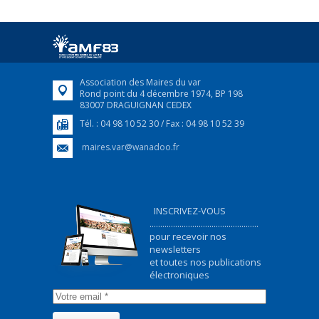
Afin d’accompagner au mieux les réfugiés
ukrainiens arrivés en France,...
FEUILLETER
Association des Maires du var
Rond point du 4 décembre 1974, BP 198
83007 DRAGUIGNAN CEDEX
Tél. : 04 98 10 52 30 / Fax : 04 98 10 52 39
maires.var@wanadoo.fr
INSCRIVEZ-VOUS
...................................................
pour recevoir nos
newsletters
et toutes nos publications
électroniques