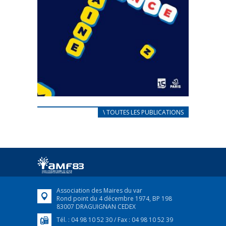
CARNET D’ACCUEIL
\ TOUTES LES PUBLICATIONS
FRANÇAIS/UKRAINIEN
25 avril 2022
Afin d’accompagner au mieux les réfugiés
ukrainiens arrivés en France,...
FEUILLETER
Association des Maires du var
Rond point du 4 décembre 1974, BP 198
83007 DRAGUIGNAN CEDEX
Tél. : 04 98 10 52 30 / Fax : 04 98 10 52 39