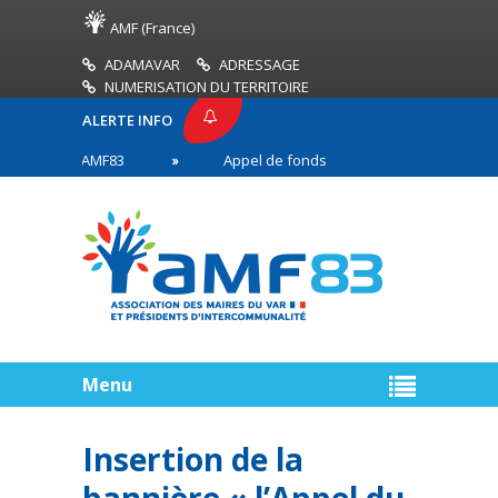
AMF (France)
ADAMAVAR
ADRESSAGE
NUMERISATION DU TERRITOIRE
ALERTE INFO
PRESSE AMF83
Appel de fonds incendies de forêt
res en première ligne
Menu
Insertion de la