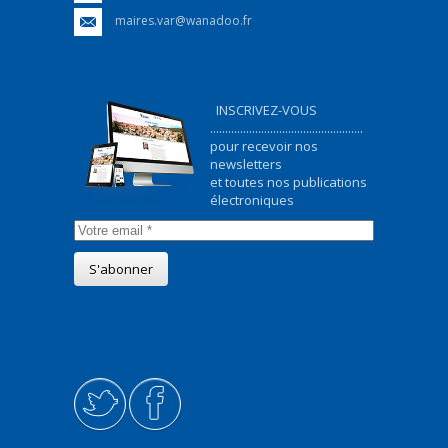
maires.var@wanadoo.fr
INSCRIVEZ-VOUS
...................................................
pour recevoir nos
newsletters
et toutes nos publications
électroniques