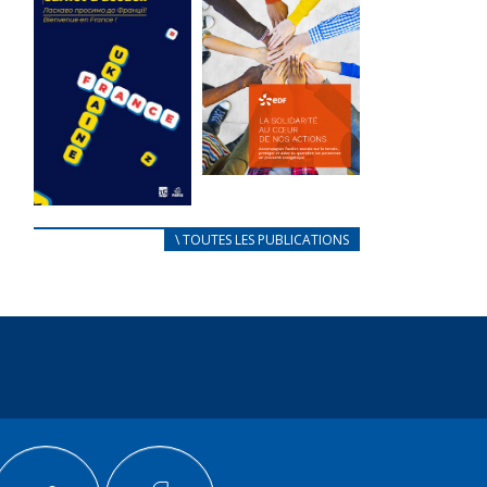
des conflits
l’élu local
d’intérêts
3 avril 2024
18 septembre 2023
Mise à jour avril
FEUILLETER
2024
FEUILLETER
La solidarité
au coeur de
CARNET
\ TOUTES LES PUBLICATIONS
nos actions
D’ACCUEIL
18 septembre 2023
FRANÇAIS/UKRAINIEN
25 avril 2022
FEUILLETER
Afin
d’accompagner
au mieux les
réfugiés
ukrainiens arrivés
en France,...
FEUILLETER