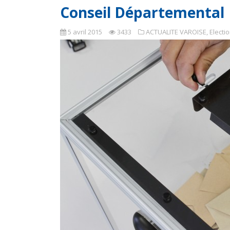
Conseil Départemental
5 avril 2015
3433
ACTUALITE VAROISE
,
Electi