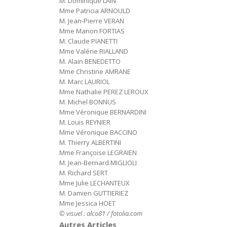
M. Dominique LAIN
Mme Patricia ARNOULD
M. Jean-Pierre VERAN
Mme Manon FORTIAS
M. Claude PIANETTI
Mme Valérie RIALLAND
M. Alain BENEDETTO
Mme Christine AMRANE
M. Marc LAURIOL
Mme Nathalie PEREZ LEROUX
M. Michel BONNUS
Mme Véronique BERNARDINI
M. Louis REYNIER
Mme Véronique BACCINO
M. Thierry ALBERTINI
Mme Françoise LEGRAIEN
M. Jean-Bernard MIGLIOLI
M. Richard SERT
Mme Julie LECHANTEUX
M. Damien GUTTIERIEZ
Mme Jessica HOET
© visuel :
alco81 / fotolia.com
Autres Articles