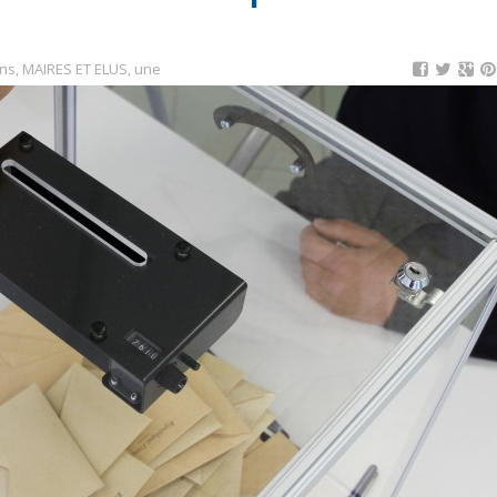
ons
,
MAIRES ET ELUS
,
une