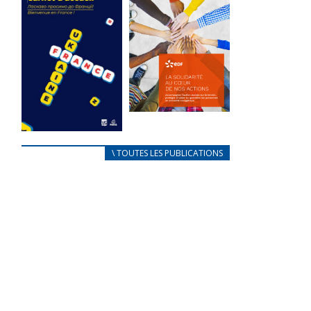
des conflits
l’élu local
d’intérêts
3 avril 2024
18 septembre 2023
Mise à jour avril
FEUILLETER
2024
FEUILLETER
La solidarité
au coeur de
CARNET
\ TOUTES LES PUBLICATIONS
nos actions
D’ACCUEIL
18 septembre 2023
FRANÇAIS/UKRAINIEN
25 avril 2022
FEUILLETER
Afin
d’accompagner
au mieux les
réfugiés
ukrainiens arrivés
en France,...
FEUILLETER