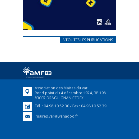
CARNET D’ACCUEIL
\ TOUTES LES PUBLICATIONS
FRANÇAIS/UKRAINIEN
25 avril 2022
Afin d’accompagner au mieux les réfugiés
ukrainiens arrivés en France,...
FEUILLETER
Association des Maires du var
Rond point du 4 décembre 1974, BP 198
83007 DRAGUIGNAN CEDEX
Tél. : 04 98 10 52 30 / Fax : 04 98 10 52 39
maires.var@wanadoo.fr