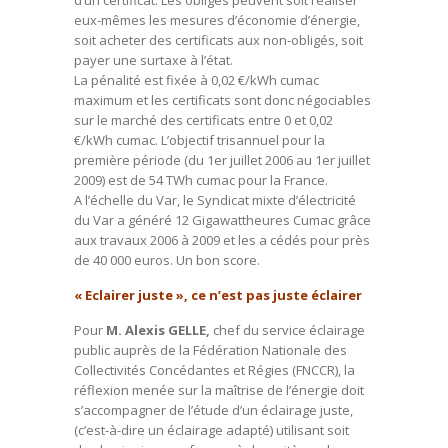
d’un certificat. Les obligés peuvent soit réaliser
eux-mêmes les mesures d’économie d’énergie,
soit acheter des certificats aux non-obligés, soit
payer une surtaxe à l’état.
La pénalité est fixée à 0,02 €/kWh cumac
maximum et les certificats sont donc négociables
sur le marché des certificats entre 0 et 0,02
€/kWh cumac. L’objectif trisannuel pour la
première période (du 1er juillet 2006 au 1er juillet
2009) est de 54 TWh cumac pour la France.
A l’échelle du Var, le Syndicat mixte d’électricité
du Var a généré 12 Gigawattheures Cumac grâce
aux travaux 2006 à 2009 et les a cédés pour près
de 40 000 euros. Un bon score.
« Eclairer juste », ce n’est pas juste éclairer
Pour
M. Alexis GELLE,
chef du service éclairage
public auprès de la Fédération Nationale des
Collectivités Concédantes et Régies (FNCCR), la
réflexion menée sur la maîtrise de l’énergie doit
s’accompagner de l’étude d’un éclairage juste,
(c’est-à-dire un éclairage adapté) utilisant soit