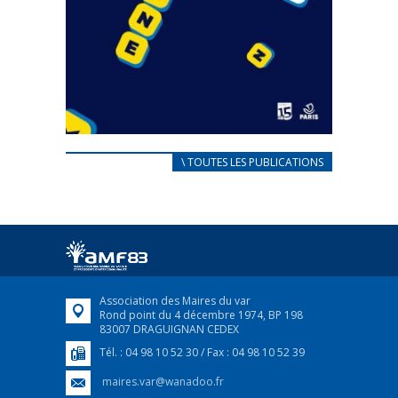
CARNET D’ACCUEIL
\ TOUTES LES PUBLICATIONS
FRANÇAIS/UKRAINIEN
25 avril 2022
Afin d’accompagner au mieux les réfugiés
ukrainiens arrivés en France,...
FEUILLETER
Association des Maires du var
Rond point du 4 décembre 1974, BP 198
83007 DRAGUIGNAN CEDEX
Tél. : 04 98 10 52 30 / Fax : 04 98 10 52 39
maires.var@wanadoo.fr