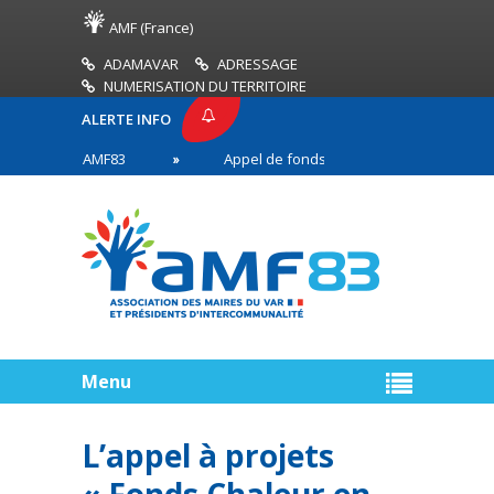
AMF (France)
ADAMAVAR
ADRESSAGE
NUMERISATION DU TERRITOIRE
ALERTE INFO
RESSE AMF83
Appel de fonds incendies de forêt
res en première ligne
Menu
L’appel à projets