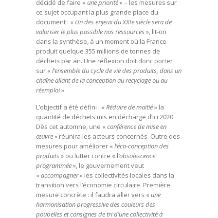
décidé de faire «
une priorité
» – les mesures sur
ce sujet occupant la plus grande place du
document : «
Un des enjeux du XXIe siècle sera de
valoriser le plus possible nos ressources
», lit-on
dans la synthèse, à un moment où la France
produit quelque 355 millions de tonnes de
déchets par an. Une réflexion doit donc porter
sur «
l’ensemble du cycle de vie des produits, dans un
chaîne allant de la conception au recyclage ou au
réemploi
».
L’objectif a été défini : «
Réduire de moitié
» la
quantité de déchets mis en décharge d’ici 2020.
Dès cet automne, une «
conférence de mise en
œuvre
» réunira les acteurs concernés. Outre des
mesures pour améliorer «
l’éco-conception des
produits
» ou lutter contre « l
’obsolescence
programmée
», le gouvernement veut
«
accompagner
» les collectivités locales dans la
transition vers l’économie circulaire. Première
mesure concrète : il faudra aller vers «
une
harmonisation progressive des couleurs des
poubelles et consignes de tri d’une collectivité à