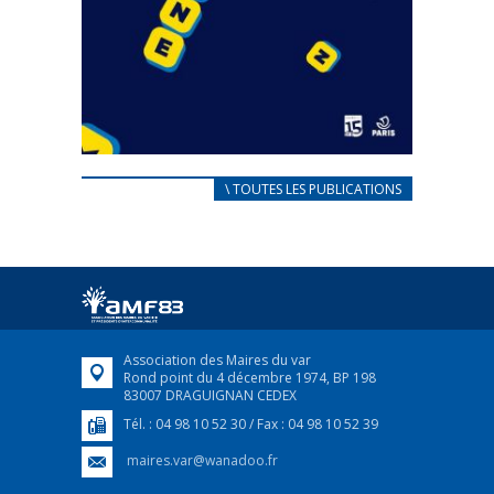
CARNET D’ACCUEIL
\ TOUTES LES PUBLICATIONS
FRANÇAIS/UKRAINIEN
25 avril 2022
Afin d’accompagner au mieux les réfugiés
ukrainiens arrivés en France,...
FEUILLETER
Association des Maires du var
Rond point du 4 décembre 1974, BP 198
83007 DRAGUIGNAN CEDEX
Tél. : 04 98 10 52 30 / Fax : 04 98 10 52 39
maires.var@wanadoo.fr