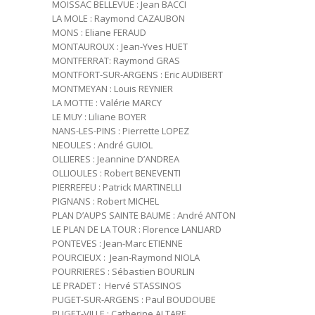
MOISSAC BELLEVUE : Jean BACCI
LA MOLE : Raymond CAZAUBON
MONS : Eliane FERAUD
MONTAUROUX : Jean-Yves HUET
MONTFERRAT: Raymond GRAS
MONTFORT-SUR-ARGENS : Eric AUDIBERT
MONTMEYAN : Louis REYNIER
LA MOTTE : Valérie MARCY
LE MUY : Liliane BOYER
NANS-LES-PINS : Pierrette LOPEZ
NEOULES : André GUIOL
OLLIERES : Jeannine D’ANDREA
OLLIOULES : Robert BENEVENTI
PIERREFEU : Patrick MARTINELLI
PIGNANS : Robert MICHEL
PLAN D’AUPS SAINTE BAUME : André ANTON
LE PLAN DE LA TOUR : Florence LANLIARD
PONTEVES : Jean-Marc ETIENNE
POURCIEUX : Jean-Raymond NIOLA
POURRIERES : Sébastien BOURLIN
LE PRADET : Hervé STASSINOS
PUGET-SUR-ARGENS : Paul BOUDOUBE
PUGET-VILLE : Catherine ALTARE