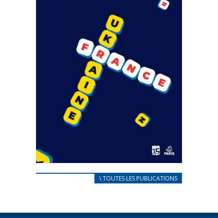
CARNET D’ACCUEIL
\ TOUTES LES PUBLICATIONS
FRANÇAIS/UKRAINIEN
25 avril 2022
Afin d’accompagner au mieux les réfugiés