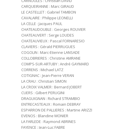
CARNOULES : Christian DAVID
CARQUEIRANNE : Marc GIRAUD
LE CASTELLET : Gabriel TAMBON
CAVALAIRE : Philippe LEONELLI
LA CELLE : Jacques PAUL
CHATEAUDOUBLE : Georges ROUVIER
CHATEAUVERT : Serge LOUDES
CHATEAUVIEUX : Pascal FORNARESIO
CLAVIERS : Gérald PIERRUGUES
COGOLIN : Marc-Etienne LANSADE
COLLOBRIERES : Christine AMRANE
COMPS-SUR-ARTUBY : André GAYMARD
CORRENS : Michael LATZ
COTIGNAC : Jean-Pierre VERAN
LA CRAU : Christian SIMON
LA CROIX VALMER : Bernard JOBERT
CUERS : Gilbert PERUGINI
DRAGUIGNAN : Richard STRAMBIO
ENTRECASTEAUX : Romain DEBRAY
ESPARRON DE PALLIERES : Martine ARIZZI
EVENOS : Blandine MONIER
LA FARLEDE : Raymond ABRINES
FAYENCE : Jean-Luc FABRE