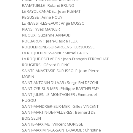
RAMATUELLE : Roland BRUNO
LE RAYOL CANADEL : Jean PLENAT
REGUSSE : Anne HOUY
LE REVEST-LES-EAUX : Ange MUSSO
RIANS : Yves MANCER
RIBOUX : Suzanne ARNAUD
ROCBARON : Jean-Claude FELIX
ROQUEBRUNE-SUR-ARGENS : Luc JOUSSE
LA ROQUEBRUSSANNE : Michel GROS
LA ROQUE-ESCLAPON : Jean-François FERRACHAT
ROUGIERS : Gérard BLEINC
SAINTE-ANASTASIE-SUR-ISSOLE: Jean-Pierre
MORIN
SAINT-ANTONIN DU VAR : Serge BALDECCHI
SAINT-CYR-SUR-MER : Philippe BARTHELEMY
SAINT-JULIEN-LE-MONTAGNIER : Emmanuel
HUGOU
SAINT-MANDRIER-SUR-MER : Gilles VINCENT
SAINT-MARTIN-DE-PALLIERES : Bernard DE
BOISGELIN
SAINTE-MAXIME : Vincent MORISSE
SAINT-MAXIMIN-LA-SAINTE-BAUME : Christine