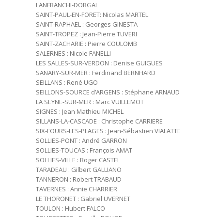
LANFRANCHI-DORGAL
SAINT-PAUL-EN-FORET: Nicolas MARTEL
SAINT-RAPHAEL : Georges GINESTA
SAINT-TROPEZ : Jean-Pierre TUVERI
SAINT-ZACHARIE : Pierre COULOMB
SALERNES : Nicole FANELLI
LES SALLES-SUR-VERDON : Denise GUIGUES
SANARY-SUR-MER : Ferdinand BERNHARD
SEILLANS : René UGO
SEILLONS-SOURCE d’ARGENS : Stéphane ARNAUD
LA SEYNE-SUR-MER : Marc VUILLEMOT
SIGNES : Jean Mathieu MICHEL
SILLANS-LA-CASCADE : Christophe CARRIERE
SIX-FOURS-LES-PLAGES : Jean-Sébastien VIALATTE
SOLLIES-PONT : André GARRON
SOLLIES-TOUCAS : François AMAT
SOLLIES-VILLE : Roger CASTEL
TARADEAU : Gilbert GALLIANO
TANNERON : Robert TRABAUD
TAVERNES : Annie CHARRIER
LE THORONET : Gabriel UVERNET
TOULON : Hubert FALCO