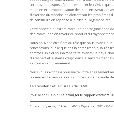
un nouveau dispositif pour remplacer le « ZAN », qui e
maintien et la modernisation des ZRR, en travaillant a
d’exercice du mandat, en alertant sur les problèmes d
de construire en réponse à la crise du logement, etc.
Cette année a aussi été marquée par l’organisation d
des communes en faveur du sport et du rayonnement 
Nous pouvons être fiers du rôle que nous avons joué 
rencontrons, quelle que soit la démographie, la géogra
sommes unis et souhaitons faire avancer le pays. Nou
du respect et la liberté d’agir, dans le sens du mandat 
se consacrent pleinement.
Nous vous invitons à poursuivre votre engagement au se
les maires. Ensemble, nous sommes la clé de voûte de 
Le Président et le Bureau de l’AMF
Pour aller plus loin :
Télécharger le rapport d’activité 2
Source :
amf.asso.fr
/ Auteur : AMF / Référence : BW42366 /