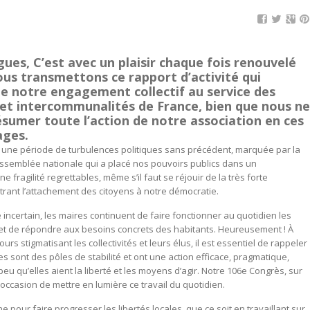
gues, C’est avec un plaisir chaque fois renouvelé
us transmettons ce rapport d’activité qui
e notre engagement collectif au service des
t intercommunalités de France, bien que nous ne
ésumer toute l’action de notre association en ces
ages.
une période de turbulences politiques sans précédent, marquée par la
’Assemblée nationale qui a placé nos pouvoirs publics dans un
e fragilité regrettables, même s’il faut se réjouir de la très forte
ustrant l’attachement des citoyens à notre démocratie.
incertain, les maires continuent de faire fonctionner au quotidien les
 et de répondre aux besoins concrets des habitants. Heureusement ! À
urs stigmatisant les collectivités et leurs élus, il est essentiel de rappeler
 sont des pôles de stabilité et ont une action efficace, pragmatique,
eu qu’elles aient la liberté et les moyens d’agir. Notre 106e Congrès, sur
casion de mettre en lumière ce travail du quotidien.
 pour faire progresser les libertés locales, que ce soit en travaillant sur