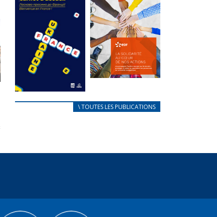
des conflits
l’élu local
d’intérêts
3 avril 2024
18 septembre 2023
Mise à jour avril
FEUILLETER
2024
FEUILLETER
La solidarité
au coeur de
CARNET
\ TOUTES LES PUBLICATIONS
nos actions
D’ACCUEIL
18 septembre 2023
FRANÇAIS/UKRAINIEN
25 avril 2022
FEUILLETER
Afin
d’accompagner
au mieux les
réfugiés
ukrainiens arrivés
en France,...
FEUILLETER