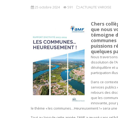
25 octobre 2024
591
ACTUALITE VAROISE
Chers collè
que nous vo
témoigne d
communes e
puissions r
quelques p
Nous traversons 
dissolution de l
déséquilibre et un
participation ill
Dans ce contexte 
services publics
rebours des disco
que les communes
innovante, pour p
le thème « les communes…Heureusement ! » sera une oc
Tout au long de cette année, l’AMF a œuvré sans relâche