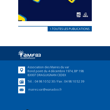
CARNET D’ACCUEIL
\ TOUTES LES PUBLICATIONS
FRANÇAIS/UKRAINIEN
25 avril 2022
Afin d’accompagner au mieux les réfugiés
ukrainiens arrivés en France,...
FEUILLETER
Association des Maires du var
Rond point du 4 décembre 1974, BP 198
83007 DRAGUIGNAN CEDEX
Tél. : 04 98 10 52 30 / Fax : 04 98 10 52 39
maires.var@wanadoo.fr