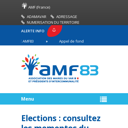
AMF (France)
ADAMAVAR
ADRESSAGE
NUMERISATION DU TERRITOIRE
ALERTE INFO
PRESSE AMF83
Appel de fonds incendies de forêt
res en première ligne
Menu
Elections : consultez