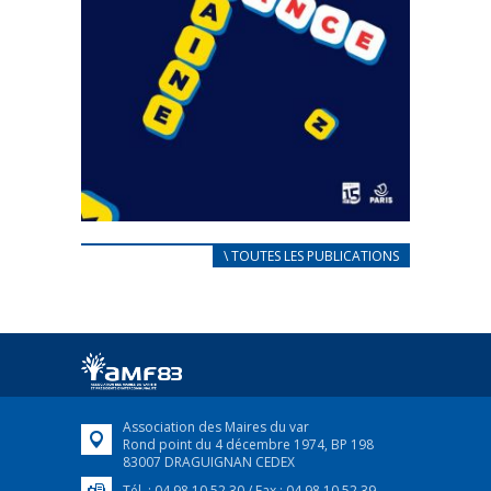
CARNET D’ACCUEIL
\ TOUTES LES PUBLICATIONS
FRANÇAIS/UKRAINIEN
25 avril 2022
Afin d’accompagner au mieux les réfugiés
ukrainiens arrivés en France,...
FEUILLETER
Association des Maires du var
Rond point du 4 décembre 1974, BP 198
83007 DRAGUIGNAN CEDEX
Tél. : 04 98 10 52 30 / Fax : 04 98 10 52 39