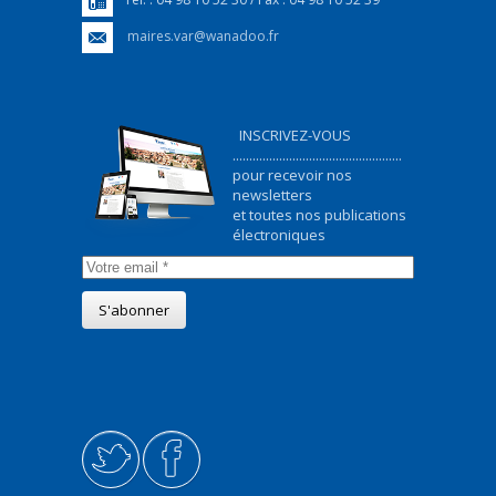
maires.var@wanadoo.fr
INSCRIVEZ-VOUS
...................................................
pour recevoir nos
newsletters
et toutes nos publications
électroniques