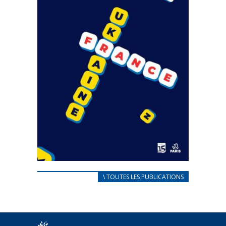
CARNET D’ACCUEIL
\ TOUTES LES PUBLICATIONS
FRANÇAIS/UKRAINIEN
25 avril 2022
Afin d’accompagner au mieux les réfugiés
ukrainiens arrivés en France,...