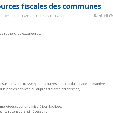
ources fiscales des communes
et communal
,
FINANCES ET FISCALITE LOCALE
des recherches extérieures.
ôt sur le revenu (N°2042) et des autres sources du service de manière
olus par les services ou auprès d’autres organismes).
érotées) pour une mise à jour facilitée.
agents recenseurs, si nécessaire.