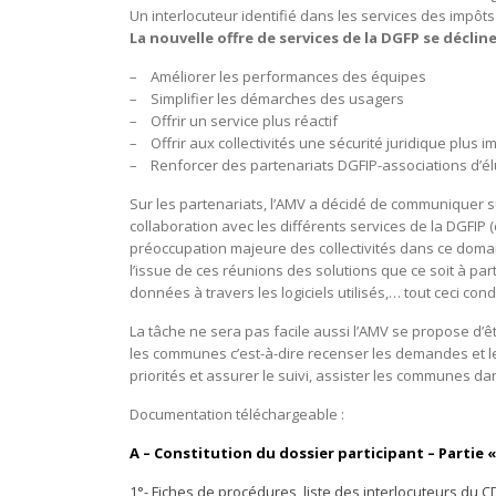
Un interlocuteur identifié dans les services des impôts de
La nouvelle offre de services de la DGFP se déclin
– Améliorer les performances des équipes
– Simplifier les démarches des usagers
– Offrir un service plus réactif
– Offrir aux collectivités une sécurité juridique plus 
– Renforcer des partenariats DGFIP-associations d’é
Sur les partenariats, l’AMV a décidé de communiquer su
collaboration avec les différents services de la DGFIP 
préoccupation majeure des collectivités dans ce domai
l’issue de ces réunions des solutions que ce soit à par
données à travers les logiciels utilisés,… tout ceci cond
La tâche ne sera pas facile aussi l’AMV se propose d’ê
les communes c’est-à-dire recenser les demandes et le
priorités et assurer le suivi, assister les communes d
Documentation téléchargeable :
A – Constitution du dossier participant – Partie «
1°- Fiches de procédures, liste des interlocuteurs du 