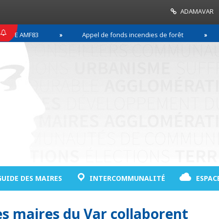
ADAMAVAR
 AMF83
Appel de fonds incendies de forêt
Réu
GUIDE DES MAIRES
INTERCOMMUNALITÉ
ESPAC
les maires du Var collaborent