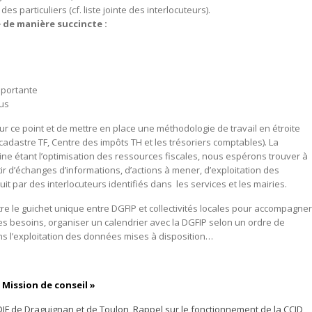
s particuliers (cf. liste jointe des interlocuteurs).
e de manière succincte :
importante
lus
r ce point et de mettre en place une méthodologie de travail en étroite
(cadastre TF, Centre des impôts TH et les trésoriers comptables). La
ne étant l’optimisation des ressources fiscales, nous espérons trouver à
tir d’échanges d’informations, d’actions à mener, d’exploitation des
uit par des interlocuteurs identifiés dans les services et les mairies.
tre le guichet unique entre DGFIP et collectivités locales pour accompagner
s besoins, organiser un calendrier avec la DGFIP selon un ordre de
ans l’exploitation des données mises à disposition…
 Mission de conseil »
CDIF de Draguignan et de Toulon, Rappel sur le fonctionnement de la CCID,