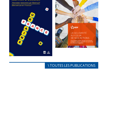
des conflits
l’élu local
d’intérêts
3 avril 2024
18 septembre 2023
Mise à jour avril
FEUILLETER
2024
FEUILLETER
La solidarité
au coeur de
CARNET
\ TOUTES LES PUBLICATIONS
nos actions
D’ACCUEIL
18 septembre 2023
FRANÇAIS/UKRAINIEN
25 avril 2022
FEUILLETER
Afin
d’accompagner
au mieux les
réfugiés
ukrainiens arrivés
en France,...
FEUILLETER