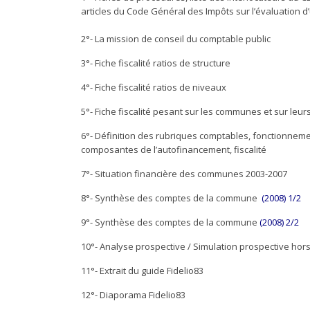
articles du Code Général des Impôts sur l’évaluation d’
2°- La mission de conseil du comptable public
3°- Fiche fiscalité ratios de structure
4°- Fiche fiscalité ratios de niveaux
5°- Fiche fiscalité pesant sur les communes et sur le
6°- Définition des rubriques comptables, fonctionneme
composantes de l’autofinancement, fiscalité
7°- Situation financière des communes 2003-2007
8°- Synthèse des comptes de la commune
(2008) 1/2
9°- Synthèse des comptes de la commune
(2008) 2/2
10°- Analyse prospective / Simulation prospective hor
11°- Extrait du guide Fidelio83
12°- Diaporama Fidelio83