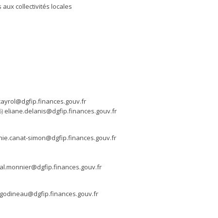
aux collectivités locales
cayrol@dgfip.finances.gouv.fr
6)
eliane.delanis@dgfip.finances.gouv.fr
nie.canat-simon@dgfip.finances.gouv.fr
al.monnier@dgfip.finances.gouv.fr
godineau@dgfip.finances.gouv.fr