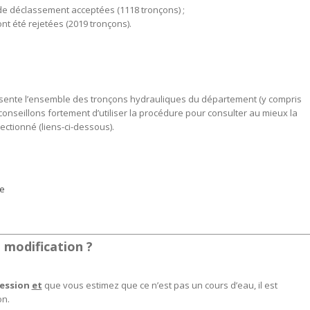
e déclassement acceptées (1118 tronçons) ;
t été rejetées (2019 tronçons).
ésente l’ensemble des tronçons hydrauliques du département (y compris
conseillons fortement d’utiliser la procédure pour consulter au mieux la
ectionné (liens-ci-dessous)
.
te
 modification ?
fession
et
que vous estimez que ce n’est pas un cours d’eau, il est
on.