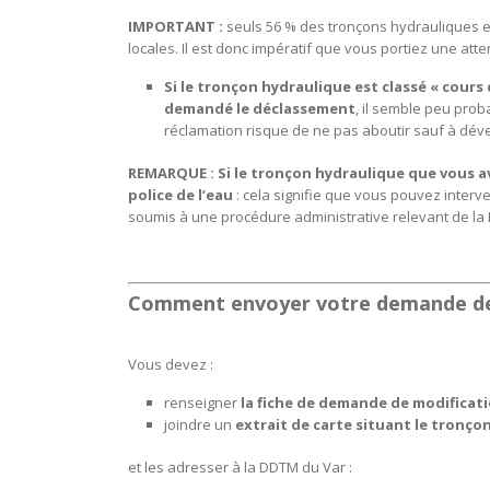
IMPORTANT :
seuls 56 % des tronçons hydrauliques en
locales. Il est donc impératif que vous portiez une att
Si le tronçon hydraulique est classé « cours d
demandé le déclassement
, il semble peu prob
réclamation risque de ne pas aboutir sauf à dév
REMARQUE :
Si le tronçon hydraulique que vous av
police de l’eau
: cela signifie que vous pouvez interv
soumis à une procédure administrative relevant de la L
Comment envoyer votre demande de 
Vous devez :
renseigner
la fiche de demande de modificat
joindre un
extrait de carte situant le tronço
et les adresser à la DDTM du Var :