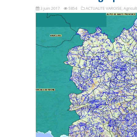
3 juin 2017
5854
ACTUALITE VAROISE
,
Agricul