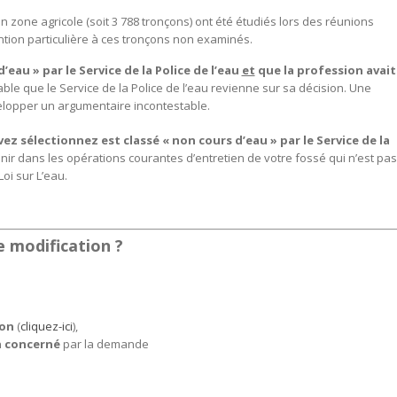
 zone agricole (soit 3 788 tronçons) ont été étudiés lors des réunions
ention particulière à ces tronçons non examinés.
’eau » par le Service de la Police de l’eau
et
que la profession avait
able que le Service de la Police de l’eau revienne sur sa décision. Une
elopper un argumentaire incontestable.
ez sélectionnez est classé « non cours d’eau » par le Service de la
enir dans les opérations courantes d’entretien de votre fossé qui n’est pas
oi sur L’eau.
modification ?
ion
(
cliquez-ici
),
n concerné
par la demande