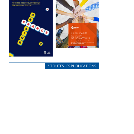
des conflits
l’élu local
d’intérêts
3 avril 2024
18 septembre 2023
Mise à jour avril
FEUILLETER
2024
FEUILLETER
La solidarité
au coeur de
CARNET
\ TOUTES LES PUBLICATIONS
nos actions
D’ACCUEIL
18 septembre 2023
FRANÇAIS/UKRAINIEN
25 avril 2022
FEUILLETER
Afin
d’accompagner
au mieux les
réfugiés
ukrainiens arrivés
en France,...
FEUILLETER