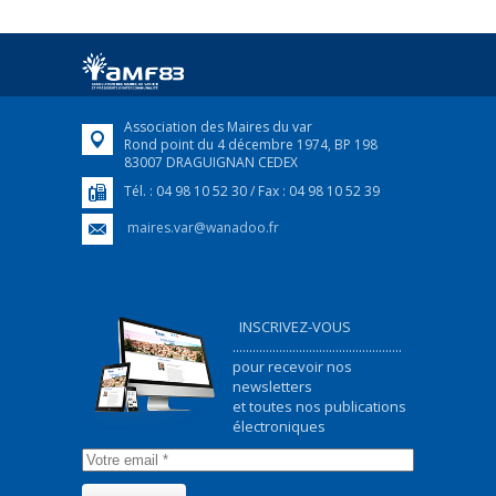
Afin d’accompagner au mieux les réfugiés
ukrainiens arrivés en France,...
FEUILLETER
Association des Maires du var
Rond point du 4 décembre 1974, BP 198
83007 DRAGUIGNAN CEDEX
Tél. : 04 98 10 52 30 / Fax : 04 98 10 52 39
maires.var@wanadoo.fr
INSCRIVEZ-VOUS
...................................................
pour recevoir nos
newsletters
et toutes nos publications
électroniques