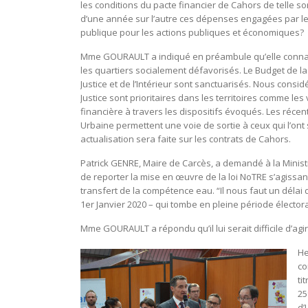
les conditions du pacte financier de Cahors de telle s
d’une année sur l’autre ces dépenses engagées par le
publique pour les actions publiques et économiques?
Mme GOURAULT a indiqué en préambule qu’elle connais
les quartiers socialement défavorisés. Le Budget de la P
Justice et de l’Intérieur sont sanctuarisés.
Nous considér
Justice sont prioritaires dans les territoires comme les v
financière à travers les dispositifs évoqués. Les récen
Urbaine permettent une voie de sortie à ceux qui l’ont s
actualisation sera faite sur les contrats de Cahors.
Patrick GENRE, Maire de Carcès, a demandé à la Ministr
de reporter la mise en œuvre de la loi NoTRE s’agissan
transfert de la compétence eau. “Il nous faut un délai
1er Janvier 2020 – qui tombe en pleine période électoral
Mme GOURAULT a répondu qu’il lui serait difficile d’agir
He
co
ti
25
d’