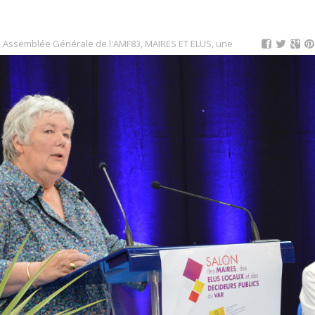
,
Assemblée Générale de l'AMF83
,
MAIRES ET ELUS
,
une