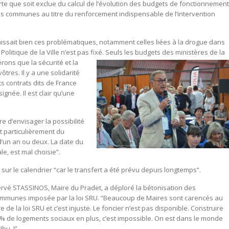
orte que soit exclue du calcul de l’évolution des budgets de fonctionnement
s communes au titre du renforcement indispensable de l’intervention
sait bien ces problématiques, notamment celles liées à la drogue dans
olitique de la Ville n’est pas fixé. Seuls les budgets des ministères de la
ons que la sécurité et la
ôtres. Il y a une solidarité
ts contrats dits de France
ignée. Il est clair qu’une
e d’envisager la possibilité
t particulièrement du
 d’un an ou deux. La date du
e, est mal choisie”.
 sur le calendrier “car le transfert a été prévu depuis longtemps”.
rvé STASSINOS, Maire du Pradet, a déploré la bétonisation des
mmunes imposée par la loi SRU. “Beaucoup de Maires sont carencés au
tre de la loi SRU et c’est injuste. Le foncier n’est pas disponible. Construire
% de logements sociaux en plus, c’est impossible. On est dans le monde
Ubu. !”