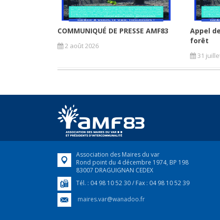
COMMUNIQUÉ DE PRESSE AMF83
Appel de
forêt
2 août 2026
31 juill
Association des Maires du var
Rond point du 4 décembre 1974, BP 198
83007 DRAGUIGNAN CEDEX
Tél. : 04 98 10 52 30 / Fax : 04 98 10 52 39
maires.var@wanadoo.fr