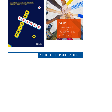
des conflits
l’élu local
d’intérêts
3 avril 2024
18 septembre 2023
Mise à jour avril
FEUILLETER
2024
FEUILLETER
La solidarité
au coeur de
CARNET
\ TOUTES LES PUBLICATIONS
nos actions
D’ACCUEIL
18 septembre 2023
FRANÇAIS/UKRAINIEN
25 avril 2022
FEUILLETER
Afin
d’accompagner
au mieux les
réfugiés
ukrainiens arrivés
en France,...
FEUILLETER