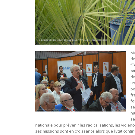
Ma
de
“T
at
di
Fr
po
fr
fo
se
ha
sé
nationale pour prévenir les radicalisations, les violen
ses missions sont en croissance alors que l’Etat conti