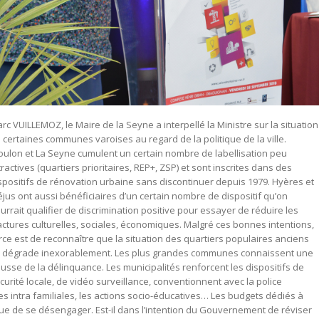
rc VUILLEMOZ, le Maire de la Seyne a interpellé la Ministre sur la situation
 certaines communes varoises au regard de la politique de la ville.
oulon et La Seyne cumulent un certain nombre de labellisation peu
tractives (quartiers prioritaires, REP+, ZSP) et sont inscrites dans des
spositifs de rénovation urbaine sans discontinuer depuis 1979. Hyères et
éjus ont aussi bénéficiaires d’un certain nombre de dispositif qu’on
urrait qualifier de discrimination positive pour essayer de réduire les
actures culturelles, sociales, économiques. Malgré ces bonnes intentions,
rce est de reconnaître que la situation des quartiers populaires anciens
 dégrade inexorablement. Les plus grandes communes connaissent une
usse de la délinquance. Les municipalités renforcent les dispositifs de
curité locale, de vidéo surveillance, conventionnent avec la police
ces intra familiales, les actions socio-éducatives… Les budgets dédiés à
nue de se désengager. Est-il dans l’intention du Gouvernement de réviser