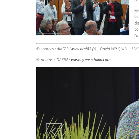
Mm
lo
di
co
l’u
© sources : AMF83 (
www.amf83.fr
) – David WILQUIN – 13/
© photos : DAKIN /
www.agencedakin.com