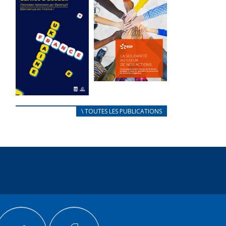
des conflits
l’élu local
d’intérêts
3 avril 2024
18 septembre 2023
Mise à jour avril
105202 Total 0
2024 232926
Votes 0 0 Aidez-
Total 0 Votes 0...
nous à
améliorer...
FEUILLETER
FEUILLETER
La solidarité
au coeur de
CARNET
\ TOUTES LES PUBLICATIONS
nos actions
D’ACCUEIL
18 septembre 2023
FRANÇAIS/UKRAINIEN
25 avril 2022
105187 Total 0
Votes 0 0 Aidez-
Afin
nous à
d’accompagner
améliorer...
au mieux les
réfugiés
FEUILLETER
ukrainiens arrivés
en France,...
FEUILLETER