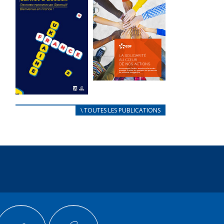
des conflits
l’élu local
d’intérêts
3 avril 2024
18 septembre 2023
Mise à jour avril
104889 Total 0
2024 232613
Votes 0 0 Aidez-
Total 0 Votes 0...
nous à
améliorer...
FEUILLETER
FEUILLETER
La solidarité
au coeur de
CARNET
\ TOUTES LES PUBLICATIONS
nos actions
D’ACCUEIL
18 septembre 2023
FRANÇAIS/UKRAINIEN
25 avril 2022
104874 Total 0
Votes 0 0 Aidez-
Afin
nous à
d’accompagner
améliorer...
au mieux les
réfugiés
FEUILLETER
ukrainiens arrivés
en France,...
FEUILLETER