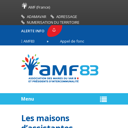
AMF (France)
ADAMAVAR
ADRESSAGE
NUMERISATION DU TERRITOIRE
ALERTE INFO
 PRESSE AMF83
Appel de fonds incendies de forêt
aires en première ligne
Menu
Les maisons