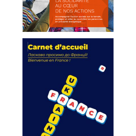
La solidarité au coeur de nos
actions
18 septembre 2023
105311 Total 0 Votes 0 0 Aidez-nous à
améliorer...
FEUILLETER