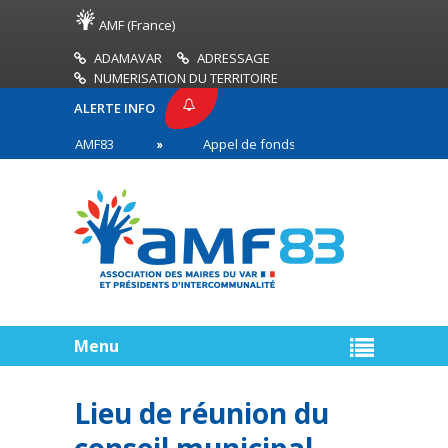
AMF (France)
ADAMAVAR
ADRESSAGE
NUMERISATION DU TERRITOIRE
ALERTE INFO
 PRESSE AMF83
Appel de fonds incendies de forêt
ires en première ligne
Menu
Lieu de réunion du