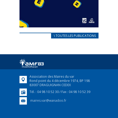
CARNET D’ACCUEIL
\ TOUTES LES PUBLICATIONS
FRANÇAIS/UKRAINIEN
25 avril 2022
Afin d’accompagner au mieux les réfugiés
ukrainiens arrivés en France,...
FEUILLETER
Association des Maires du var
Rond point du 4 décembre 1974, BP 198
83007 DRAGUIGNAN CEDEX
Tél. : 04 98 10 52 30 / Fax : 04 98 10 52 39
maires.var@wanadoo.fr