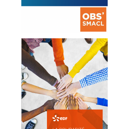
La prévention des conflits
d’intérêts
18 septembre 2023
105326 Total 0 Votes 0 0 Aidez-nous à
améliorer...
FEUILLETER