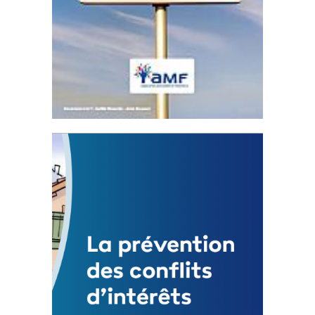
Statut de l’élu local
3 avril 2024
Mise à jour avril 2024 233050 Total 0 Votes
0...
FEUILLETER