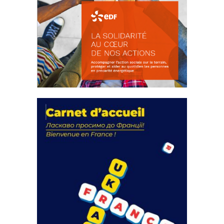
La solidarité au coeur de nos
actions
18 septembre 2023
105193 Total 0 Votes 0 0 Aidez-nous à
améliorer...
FEUILLETER