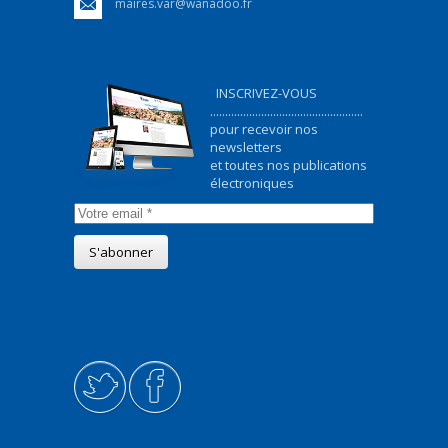
maires.var@wanadoo.fr
INSCRIVEZ-VOUS
...................................................
pour recevoir nos
newsletters
et toutes nos publications
électroniques