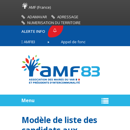
AMF (France)
ADAMAVAR
ADRESSAGE
NUMERISATION DU TERRITOIRE
ALERTE INFO
E PRESSE AMF83
Appel de fonds incendies de forêt
aires en première ligne
Menu
Modèle de liste des