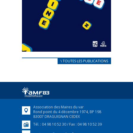
CARNET D’ACCUEIL
\ TOUTES LES PUBLICATIONS
FRANÇAIS/UKRAINIEN
25 avril 2022
Afin d’accompagner au mieux les réfugiés
ukrainiens arrivés en France,...
FEUILLETER
Association des Maires du var
Rond point du 4 décembre 1974, BP 198
83007 DRAGUIGNAN CEDEX
Tél. : 04 98 10 52 30 / Fax : 04 98 10 52 39