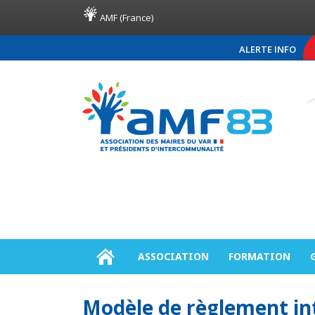
AMF (France)
ALERTE INFO
COMMUNIQUÉ DE P
ASSOCIATION
FORMATION
Modèle de règlement int