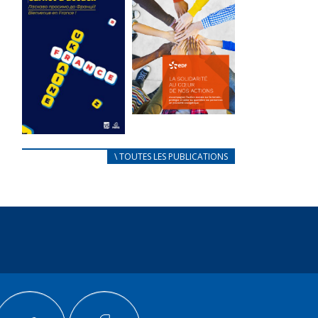
des conflits
l’élu local
d’intérêts
3 avril 2024
18 septembre 2023
Mise à jour avril
105317 Total 0
2024 233041
Votes 0 0 Aidez-
Total 0 Votes 0...
nous à
améliorer...
FEUILLETER
FEUILLETER
La solidarité
au coeur de
CARNET
\ TOUTES LES PUBLICATIONS
nos actions
D’ACCUEIL
18 septembre 2023
FRANÇAIS/UKRAINIEN
25 avril 2022
105302 Total 0
Votes 0 0 Aidez-
Afin
nous à
d’accompagner
améliorer...
au mieux les
réfugiés
FEUILLETER
ukrainiens arrivés
en France,...
FEUILLETER