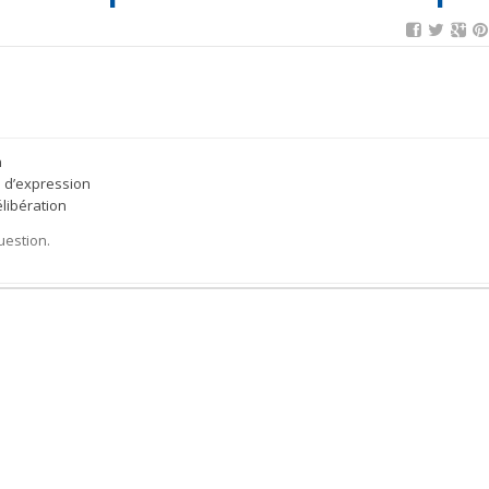
n
é d’expression
libération
uestion.