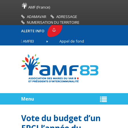
AMF (France)
ADAMAVAR
ADRESSAGE
NUMERISATION DU TERRITOIRE
ALERTE INFO
 PRESSE AMF83
Appel de fonds incendies de forêt
aires en première ligne
Menu
Vote du budget d’un