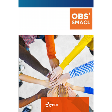
La prévention des conflits
d’intérêts
18 septembre 2023
105167 Total 0 Votes 0 0 Aidez-nous à
améliorer...
FEUILLETER