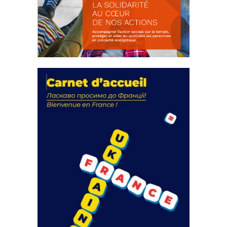
La solidarité au coeur de nos
actions
18 septembre 2023
105152 Total 0 Votes 0 0 Aidez-nous à
améliorer...
FEUILLETER