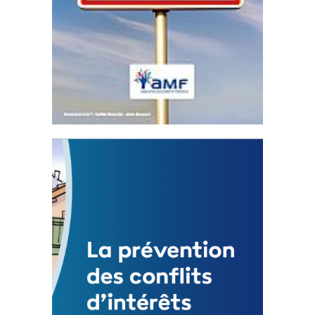
Statut de l’élu local
3 avril 2024
Mise à jour avril 2024 232891 Total 0 Votes
0...
FEUILLETER