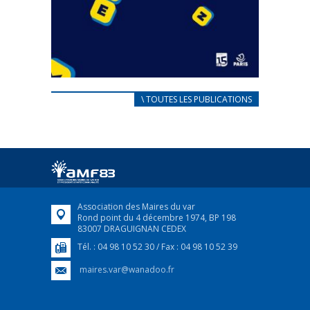
CARNET D’ACCUEIL
\ TOUTES LES PUBLICATIONS
FRANÇAIS/UKRAINIEN
25 avril 2022
Afin d’accompagner au mieux les réfugiés
ukrainiens arrivés en France,...
FEUILLETER
Association des Maires du var
Rond point du 4 décembre 1974, BP 198
83007 DRAGUIGNAN CEDEX
Tél. : 04 98 10 52 30 / Fax : 04 98 10 52 39
maires.var@wanadoo.fr